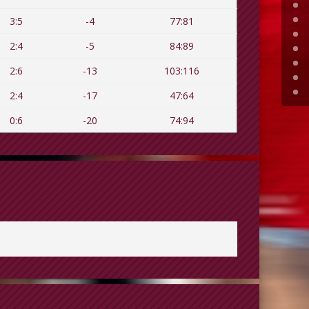
3:5
-4
77:81
2:4
-5
84:89
2:6
-13
103:116
2:4
-17
47:64
0:6
-20
74:94