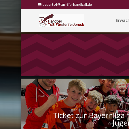
bepartof@tus-ffb-handball.de
Erwac
Ticket zur Bayernliga 
Juge