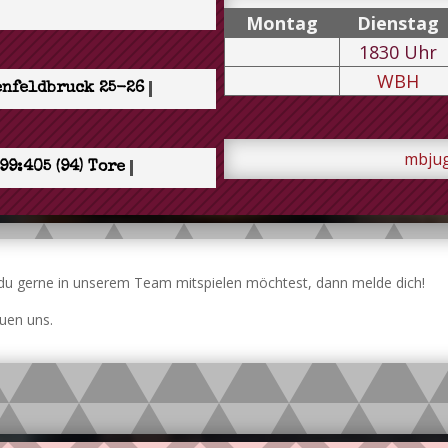
Mo
ntag
Di
enstag
1830
Uhr
WBH
enfeldbruck 25-26
mbjug
99:405 (94) Tore
u gerne in unserem Team mitspielen möchtest, dann melde dich!
euen uns.