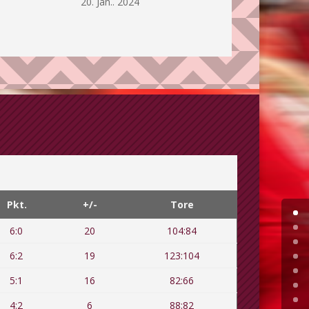
20. Jan.. 2024
Pkt.
+/-
Tore
6:0
20
104:84
6:2
19
123:104
5:1
16
82:66
4:2
6
88:82