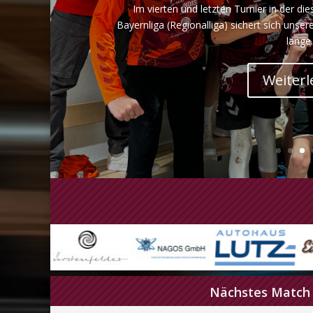
Im vierten und letzten Turnier in der die
Bayernliga (Regionalliga) sichert sich unser
lange.
Weiterl
Nächstes Match