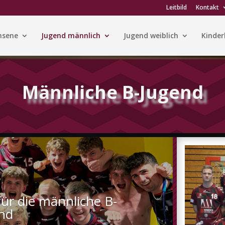
Leitbild
Kontakt
hsene
Jugend männlich
Jugend weiblich
Kinder
Männliche B-Jugend
für die männliche B-
nd