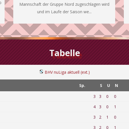
b
Mannschaft der Gruppe Nord zugeschlagen wird
und im Laufe der Saison we...
Tabelle
BHV nuLiga aktuell (ext.)
Sp.
S
U
N
3
3
0
0
4
3
0
1
3
2
1
0
3
2
0
1