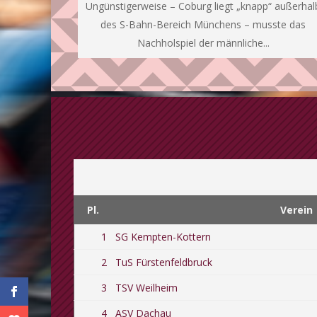
Ungünstigerweise – Coburg liegt „knapp“ außerhal
des S-Bahn-Bereich Münchens – musste das
Nachholspiel der männliche...
Pl.
Verein
1
SG Kempten-Kottern
2
TuS Fürstenfeldbruck
3
TSV Weilheim
4
ASV Dachau