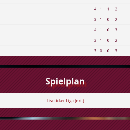
4
1
1
2
3
1
0
2
4
1
0
3
3
1
0
2
3
0
0
3
Spielplan
Liveticker Liga (ext.)