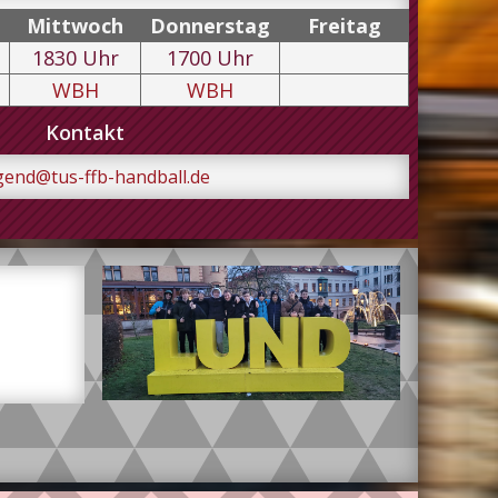
Mi
ttwoch
Do
nnerstag
Fr
eitag
1830
Uhr
1700
Uhr
WBH
WBH
Kontakt
end@tus-ffb-handball.de