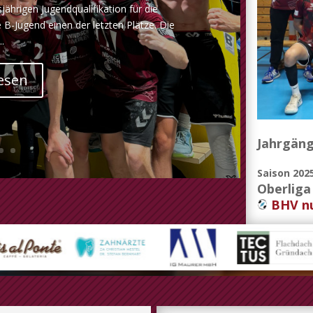
sjährigen Jugendqualifikation für die
e B-Jugend einen der letzten Plätze. Die
..
esen
Jahrgäng
Saison 202
Oberliga
BHV nu