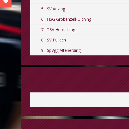
5
SV Anzing
6
HSG Gröbenzell-Olching
7
TSV Herrsching
8
SV Pullach
9
SpVgg Altenerding