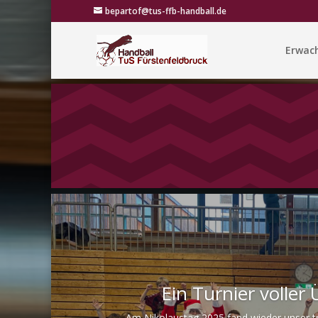
bepartof@tus-ffb-handball.de
Erwac
Ein Turnier volle
Am Nikolaustag 2025 fand wieder unser tra