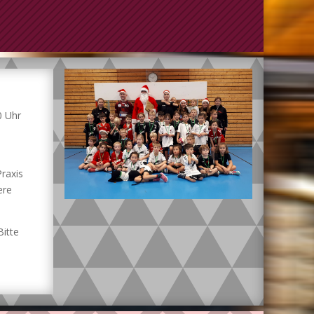
0 Uhr
Praxis
ere
Bitte