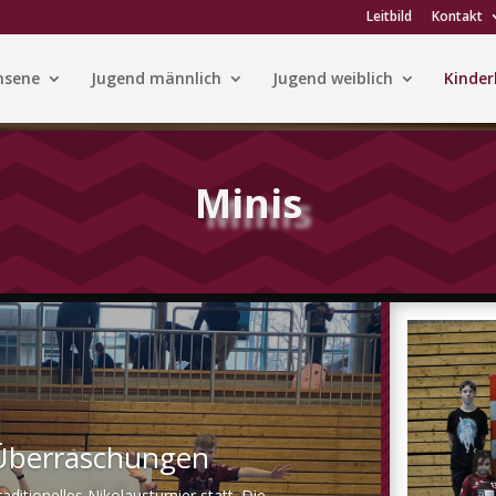
Leitbild
Kontakt
hsene
Jugend männlich
Jugend weiblich
Kinder
Minis
r Überraschungen
ditionelles Nikolausturnier statt. Die