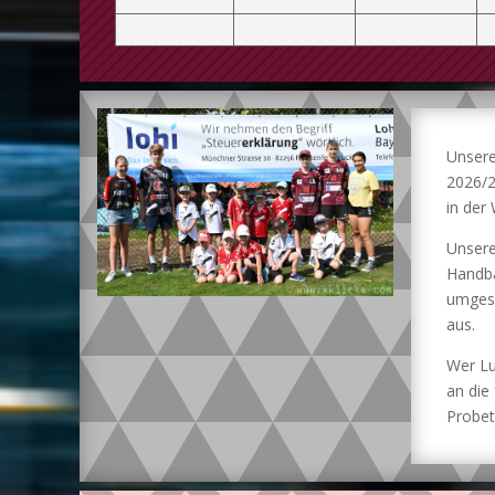
Unsere
2026/2
in der 
Unsere
Handba
umgese
aus.
Wer Lu
an die
Probet