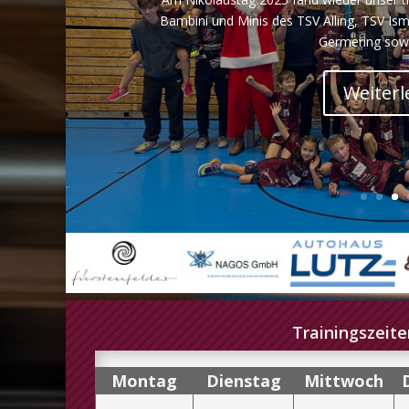
Bambini und Minis des TSV Alling, TSV Is
Germering sowi
Weiterl
Trainingszeite
Mo
ntag
Di
enstag
Mi
ttwoch