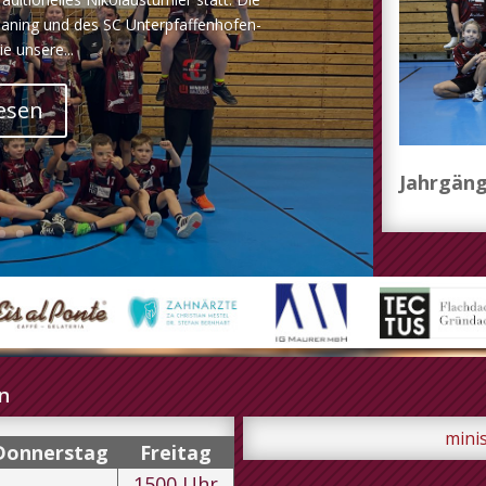
maning und des SC Unterpfaffenhofen-
e unsere...
esen
Jahrgäng
n
mini
Do
nnerstag
Fr
eitag
1500
Uhr