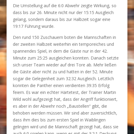
Die Umstellung auf die 6:0 Abwehr zeigte Wirkung, so
dass bis zur 26. Minute nicht nur der 15:15 Ausgleich
gelang, sondern daraus bis zur Halbzeit sogar eine
19:17 Führung wurde.
Den rund 150 Zuschauern boten die Mannschaften in
der zweiten Halbzeit weiterhin ein temporeiches und
spannendes Spiel, in dem die Gäste nur in der 42.
Minute zum 25:25 ausgleichen konnten. Danach setzte
sich unser Team wieder auf drei Tore ab. Mehr ließen
die Gäste aber nicht zu und hatten in der 52. Minute
sogar die Gelegenheit zum 32:32 Ausgleich. Letztlich
konnten die Panther einen verdienten 39:35 Erfolg
feiern. Es war ein echter Härtetest, der Trainer Martin
Wild wohl aufgezeigt hat, dass der Angriff funktioniert,
es aber in der Abwehr noch „Baustellen“ gibt, die
behoben werden müssen. Wir sind aber zuversichtlich,
dass ihm dies bis zum ersten Spiel in Waiblingen
gelingen wird und die Mannschaft gezeigt hat, dass sie
auch 6:0 spielen kann, wenn es mit der 3:2:1-Deckung