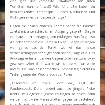
eine gute und kompakte 6:0-Abwehr mit guten
Torhütern dahinter“, weiß Wild. Und: „Sie haben ein
herausragendes Tempospiel – nach Neuhausen und
Pfullingen eines der besten der Liga.“
Gegen die beiden anderen Teams haben die Panther
zuletzt mit unterschiedlichem Ausgang gespielt – Sieg in
Neuhausen, Niederlage gegen Pfullingen. Nun folgt also
die dritte temporeiche Partie in Folge. „Gegen Pfullingen
war genau das der Punkt, wo wir das meiste
Verbesserungspotenzial gesehen haben“, sagt Wild. Das
Rückzugsverhalten bei den Gegenstößen sei zwar okay
gewesen. „Aber dann waren wir zu passiv.“ Das wolle
und müsse man besser machen. Deshalb lag hierauf im
Training unter der Woche auch der Fokus.
„Ansonsten ist unsere Form da“, sagt der
Panthercoach. Daran ändert auch die jüngste Pleite
nichts. Im Gegenteil: „Wenn Pfullingen so spielt, dann
werden nicht viele Mannschaften gegen sie bestehen“,
ist sich Wild sicher. Die Panther waren immerhin nah