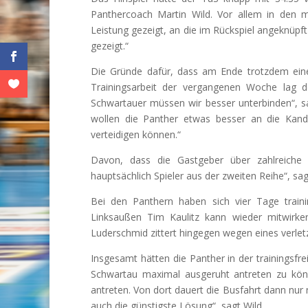
Panthercoach Martin Wild. Vor allem in den 
Leistung gezeigt, an die im Rückspiel angeknüpft
gezeigt.“
Die Gründe dafür, dass am Ende trotzdem eine
Trainingsarbeit der vergangenen Woche lag de
Schwartauer müssen wir besser unterbinden“, 
wollen die Panther etwas besser an die Kan
verteidigen können.“
Davon, dass die Gastgeber über zahlreiche V
hauptsächlich Spieler aus der zweiten Reihe“, sa
Bei den Panthern haben sich vier Tage train
Linksaußen Tim Kaulitz kann wieder mitwirk
Luderschmid zittert hingegen wegen eines verlet
Insgesamt hätten die Panther in der trainingsfr
Schwartau maximal ausgeruht antreten zu kö
antreten. Von dort dauert die Busfahrt dann nur
auch die günstigste Lösung“, sagt Wild.