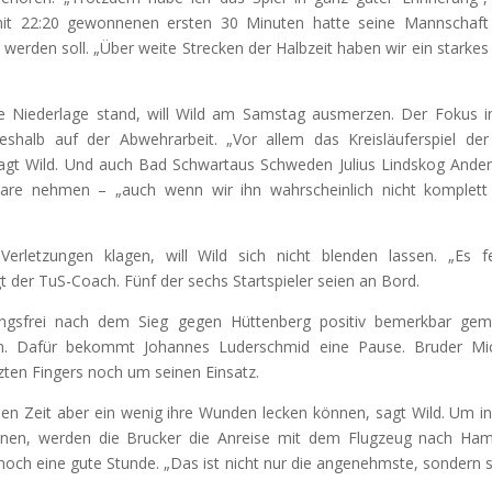
mit 22:20 gewonnenen ersten 30 Minuten hatte seine Mannschaft
 werden soll. „Über weite Strecken der Halbzeit haben wir ein starkes 
 Niederlage stand, will Wild am Samstag ausmerzen. Der Fokus i
shalb auf der Abwehrarbeit. „Vor allem das Kreisläuferspiel de
sagt Wild. Und auch Bad Schwartaus Schweden Julius Lindskog Ande
dare nehmen – „auch wenn wir ihn wahrscheinlich nicht komplet
erletzungen klagen, will Wild sich nicht blenden lassen. „Es f
gt der TuS-Coach. Fünf der sechs Startspieler seien an Bord.
ingsfrei nach dem Sieg gegen Hüttenberg positiv bemerkbar gem
en. Dafür bekommt Johannes Luderschmid eine Pause. Bruder Mi
zten Fingers noch um seinen Einsatz.
eien Zeit aber ein wenig ihre Wunden lecken können, sagt Wild. Um i
nnen, werden die Brucker die Anreise mit dem Flugzeug nach Ha
 noch eine gute Stunde. „Das ist nicht nur die angenehmste, sondern 