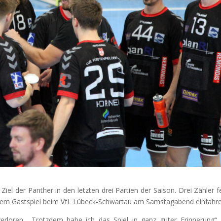
el der Panther in den letzten drei Partien der Saison. Drei Zähler f
ihrem Gastspiel beim VfL Lübeck-Schwartau am Samstagabend einfahre
erloren. „Trotzdem habe ich das Spiel in ganz guter Erinnerung“,