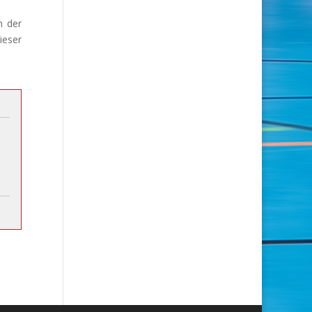
n der
ieser