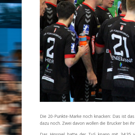
Die 20-Punkte-Marke noch knacken: Das ist das Zi
dazu noch. Zwei davon wollen die Brucker bei 
Das Hinspiel hatte der TuS knapp mit 34:35 v