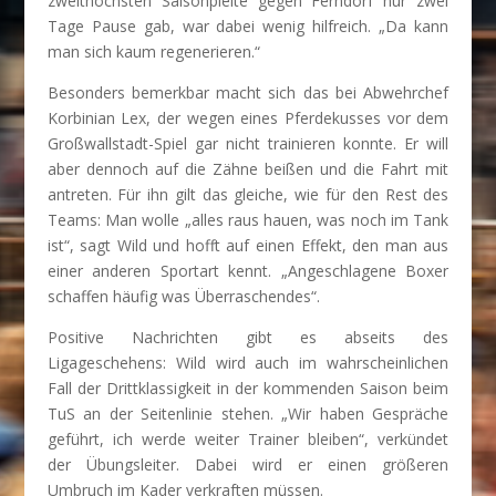
zweithöchsten Saisonpleite gegen Ferndorf nur zwei
Tage Pause gab, war dabei wenig hilfreich. „Da kann
man sich kaum regenerieren.“
Besonders bemerkbar macht sich das bei Abwehrchef
Korbinian Lex, der wegen eines Pferdekusses vor dem
Großwallstadt-Spiel gar nicht trainieren konnte. Er will
aber dennoch auf die Zähne beißen und die Fahrt mit
antreten. Für ihn gilt das gleiche, wie für den Rest des
Teams: Man wolle „alles raus hauen, was noch im Tank
ist“, sagt Wild und hofft auf einen Effekt, den man aus
einer anderen Sportart kennt. „Angeschlagene Boxer
schaffen häufig was Überraschendes“.
Positive Nachrichten gibt es abseits des
Ligageschehens: Wild wird auch im wahrscheinlichen
Fall der Drittklassigkeit in der kommenden Saison beim
TuS an der Seitenlinie stehen. „Wir haben Gespräche
geführt, ich werde weiter Trainer bleiben“, verkündet
der Übungsleiter. Dabei wird er einen größeren
Umbruch im Kader verkraften müssen.