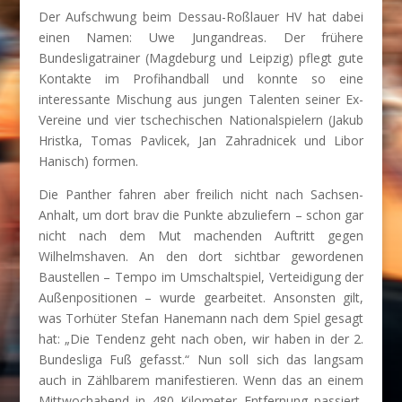
Der Aufschwung beim Dessau-Roßlauer HV hat dabei
einen Namen: Uwe Jungandreas. Der frühere
Bundesligatrainer (Magdeburg und Leipzig) pflegt gute
Kontakte im Profihandball und konnte so eine
interessante Mischung aus jungen Talenten seiner Ex-
Vereine und vier tschechischen Nationalspielern (Jakub
Hristka, Tomas Pavlicek, Jan Zahradnicek und Libor
Hanisch) formen.
Die Panther fahren aber freilich nicht nach Sachsen-
Anhalt, um dort brav die Punkte abzuliefern – schon gar
nicht nach dem Mut machenden Auftritt gegen
Wilhelmshaven. An den dort sichtbar gewordenen
Baustellen – Tempo im Umschaltspiel, Verteidigung der
Außenpositionen – wurde gearbeitet. Ansonsten gilt,
was Torhüter Stefan Hanemann nach dem Spiel gesagt
hat: „Die Tendenz geht nach oben, wir haben in der 2.
Bundesliga Fuß gefasst.“ Nun soll sich das langsam
auch in Zählbarem manifestieren. Wenn das an einem
Mittwochabend in 480 Kilometer Entfernung passiert,