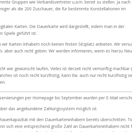
immte Gruppen wie Verbandsvertreter u.a.m. bereit zu stellen. Ja nach
iger als die 200 Zuschauer, die für bestimmte Konstellationen im
igitalen Karten. Die Dauerkarte wird dargestellt, indem man in der
r Spiele geführt ist.
 wir Karten-Inhabern noch keinen festen Sitzplatz anbieten. Wir vers
lfs. aber auch nicht geben. Wir werden infomieren, wenn es hierzu Ne
cht wie gewünscht laufen, Vieles ist derzeit nicht vernünftig machbar 
s ist noch recht kurzfristig, kann tlw. auch nur recht kurzfristig se
en.
servierungen per Homepage bis September wurden per E-Mail verschi
r über das angebundene Zahlungssystem möglich ist.
auerkapazität mit den Dauerkarteninhabern bereits überschritten. Ti
nn sich eine entsprechend große Zahl an Dauerkarteninhabern nicht 