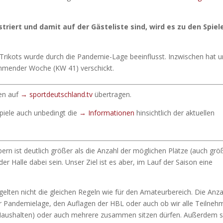
striert und damit auf der Gästeliste sind, wird es zu den Spiel
Trikots wurde durch die Pandemie-Lage beeinflusst. Inzwischen hat u
kommender Woche (KW 41) verschickt.
den auf
→ sportdeutschland.tv
übertragen.
piele auch unbedingt die
→ Informationen
hinsichtlich der aktuellen
rn ist deutlich größer als die Anzahl der möglichen Plätze (auch grö
der Halle dabei sein. Unser Ziel ist es aber, im Lauf der Saison eine
 gelten nicht die gleichen Regeln wie für den Amateurbereich. Die Anza
er Pandemielage, den Auflagen der HBL oder auch ob wir alle Teilneh
 Haushalten) oder auch mehrere zusammen sitzen dürfen. Außerdem s