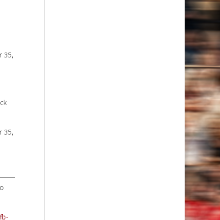
r 35,
uck
r 35,
so
fb-