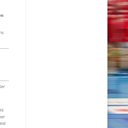
en
ns
ßer
hl
mer
ind