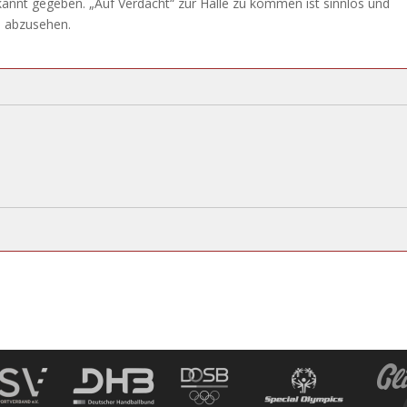
bekannt gegeben. „Auf Verdacht“ zur Halle zu kommen ist sinnlos und
n abzusehen.