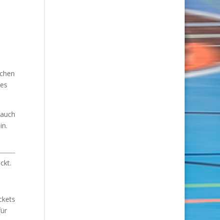
uchen
ues
(auch
in.
ckt.
ckets
für