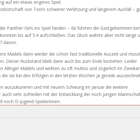
g auf ein etwas engeres Spiel.
bsbotschaft von Toni’s schwerer Verletzung und längerem Ausfall – g
 die Panther-Girls ins Spiel fanden – da führten die Gastgeberinnen ber
onnten bis auf 5:4 aufschließen. Das Glück währte aber nicht lange 
:7 davon.
re Mädels dann wieder die schon fast traditionelle Auszeit und muss
en. Dieser Rückstand blieb dann auch bis zum Ende bestehen. Leider
ken Allinger Mädels und wirkten zu oft mutlos und zögerlich im Zweik
 die sie bei den Erfolgen in den letzten Wochen ja gerade auszeichne
uren auszukurieren und mit neuem Schwung im Januar die weitere
auch sehr zufrieden mit der Entwicklung der noch jungen Mannschaf
ll noch D-Jugend-Spielerinnen.