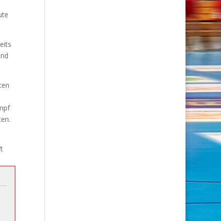
ute
eits
und
ten
ampf
ten.
t