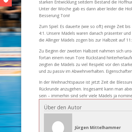
starken Entwicklung seitdem Bestand die Hoffnun
Unter der Woche gab es dann aber leider die Hio
Besserung Toni!
Zum Spiel: Es dauerte (wie so oft) einige Zeit bis
4:1. Unsere Mädels waren danach präsenter und k
die Allinger Mädels zogen bis zur Halbzeit auf 11
Zu Beginn der zweiten Halbzeit nahmen sich unse
fortan einem neun Tore Rückstand hinterherlauf
zeigten die Mädels zu viel Respekt vor den star
und zu passiv im Abwehrverhalten. Eigenschaften
In der Weihnachtspause ist jetzt Zeit die Bless
Rückrunde anzugehen. Insgesamt kann man aber 
sein – immerhin sind sehr viele Mädels ja nomine
Über den Autor
Jürgen Mittelhammer