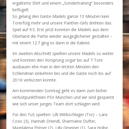
ergatterte Shirt und einem „Sondertraining“ besonders
beflügelt.
So gelang den Gäste-Mädels ganze 13 Minuten kein
Torerfolg mehr und unsere Panther-Girls drehten das
Spiel auf 9:5. Erst jetzt konnten die Mädels aus dem
Oberland die Partie wieder ausgeglichener gestalten –
mit einem 12:7 ging es dann in die Kabine.
Im zweiten Abschnitt spielten unsere Mädels so weiter
und konnten den Vorsprung sogar bis auf 7 Tore
ausbauen ehe man in den letzten Minuten den
Schlendrian einkehren lies und die Gäste noch bis auf
20:16 verkürzen konnte.
Am kommenden Sonntag geht es dann zum bisher
verlustpunktfreien PSV München und wir sind gespannt
wie sich unser junges Team dort schlagen wird
Für den TuS spielten: Lilli Witibschlager (Tor) – Lara
Cosic (3), Hannah Driendl, Sharmaine Dufter,
Magdalena Elstner (2), Lilly Gmeiner (1), Sara Holbe,