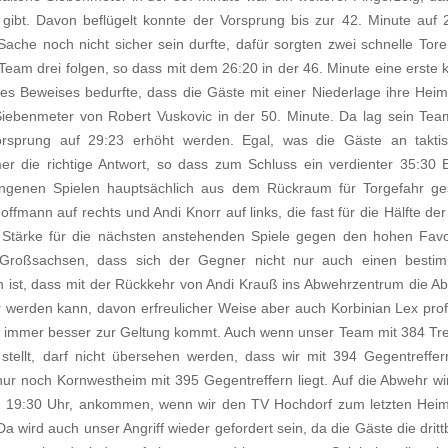
gibt. Davon beflügelt konnte der Vorsprung bis zur 42. Minute auf 
ache noch nicht sicher sein durfte, dafür sorgten zwei schnelle Tor
eam drei folgen, so dass mit dem 26:20 in der 46. Minute eine erste k
es Beweises bedurfte, dass die Gäste mit einer Niederlage ihre Heim
iebenmeter von Robert Vuskovic in der 50. Minute. Da lag sein Tea
orsprung auf 29:23 erhöht werden. Egal, was die Gäste an takti
die richtige Antwort, so dass zum Schluss ein verdienter 35:30 E
ngenen Spielen hauptsächlich aus dem Rückraum für Torgefahr ge
fmann auf rechts und Andi Knorr auf links, die fast für die Hälfte der
die Stärke für die nächsten anstehenden Spiele gegen den hohen Favo
roßsachsen, dass sich der Gegner nicht nur auch einen besti
n ist, dass mit der Rückkehr von Andi Krauß ins Abwehrzentrum die A
werden kann, davon erfreulicher Weise aber auch Korbinian Lex profit
iff immer besser zur Geltung kommt. Auch wenn unser Team mit 384 Tre
stellt, darf nicht übersehen werden, dass wir mit 394 Gegentreffer
nur noch Kornwestheim mit 395 Gegentreffern liegt. Auf die Abwehr wi
19:30 Uhr, ankommen, wenn wir den TV Hochdorf zum letzten Heim
a wird auch unser Angriff wieder gefordert sein, da die Gäste die dritt