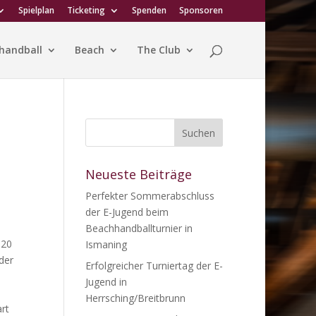
Spielplan
Ticketing
Spenden
Sponsoren
handball
Beach
The Club
Neueste Beiträge
Perfekter Sommerabschluss
der E-Jugend beim
Beachhandballturnier in
520
Ismaning
der
Erfolgreicher Turniertag der E-
Jugend in
Herrsching/Breitbrunn
rt