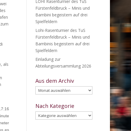
LOHI Rasenturnier des TuS
zwei
Fürstenfeldbruck – Minis und
des
Bambini begeistern auf drei
afen
Spielfeldern
e zum
Lohi-Rasenturnier des TuS
Fürstenfeldbruck – Minis und
Bambinis begeistern auf drei
di
Spielfeldern
Einladung zur
, als
Abteilungsversammlung 2026
en
Aus dem Archiv
h
Aus
dem
Archiv
Nach Kategorie
17:16
Nach
inute
Kategorie
meter
ss es