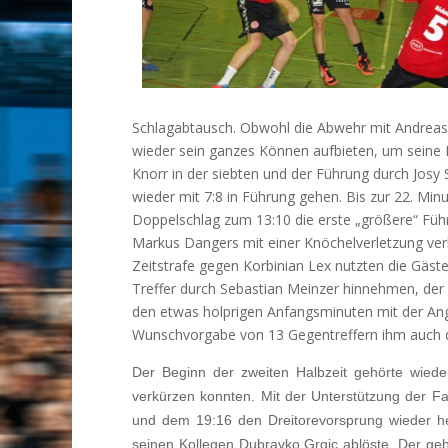
Schlagabtausch. Obwohl die Abwehr mit Andreas 
wieder sein ganzes Können aufbieten, um seine 
Knorr in der siebten und der Führung durch Josy 
wieder mit 7:8 in Führung gehen. Bis zur 22. Mi
Doppelschlag zum 13:10 die erste „größere“ Führ
Markus Dangers mit einer Knöchelverletzung verle
Zeitstrafe gegen Korbinian Lex nutzten die Gäst
Treffer durch Sebastian Meinzer hinnehmen, der z
den etwas holprigen Anfangsminuten mit der Angri
Wunschvorgabe von 13 Gegentreffern ihm auch di
Der Beginn der zweiten Halbzeit gehörte wied
verkürzen konnten. Mit der Unterstützung der Fan
und dem 19:16 den Dreitorevorsprung wieder her
seinen Kollegen Dubravko Grgic ablöste. Der geh