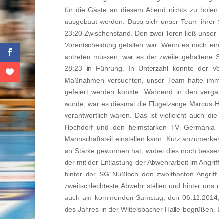
für die Gäste an diesem Abend nichts zu holen 
ausgebaut werden. Dass sich unser Team ihrer S
23:20 Zwischenstand. Den zwei Toren ließ unser T
Vorentscheidung gefallen war. Wenn es noch ein
antreten müssen, war es der zweite gehaltene S
28:23 in Führung. In Unterzahl konnte der V
Maßnahmen versuchten, unser Team hatte immer 
gefeiert werden konnte. Während in den verga
wurde, war es diesmal die Flügelzange Marcus Hof
verantwortlich waren. Das ist vielleicht auch 
Hochdorf und den heimstarken TV Germania G
Mannschaftsteil einstellen kann. Kurz anzumerke
an Stärke gewonnen hat, wobei dies noch besser 
der mit der Entlastung der Abwehrarbeit im Angr
hinter der SG Nußloch den zweitbesten Angriff 
zweitschlechteste Abwehr stellen und hinter uns 
auch am kommenden Samstag, den 06.12.2014, 
des Jahres in der Wittelsbacher Halle begrüßen. D