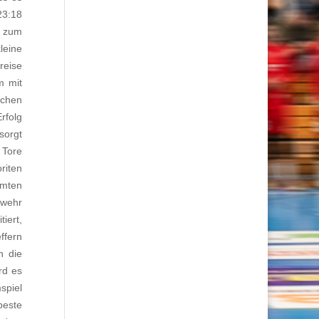
23:18
e zum
leine
reise
m mit
schen
rfolg
sorgt
 Tore
riten
mmten
bwehr
iert,
ffern
n die
rd es
spiel
beste