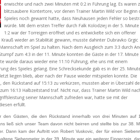
erwischte und nach zwei Minuten mit 0:2 in Führung lag. Es waren 
blitzsaubere Kontertore, vor denen Trainer Martin Wild vor Beginn 
Spieles noch gewarnt hatte, dass Neuhausen jeden Fehler so bestr
würde. Mit dem ersten Treffer durch Falk Kolodziej in der 5. Minut
1:2 war der Torreigen eröffnet und es entwickelte sich ein offener
Krauß wieder an Stabilität gewann, musste dahinter Dubravko Grgic
Mannschaft im Spiel zu halten. Nach dem Ausgleich zum 3:3 durch An
Stumpf zum 4:3 in der 11. Minute konnten die Gäste in der 17. Minute
nute wurde daraus wieder eine 11:10 Führung, ehe uns mit einem
ung des Spieles gelang. Eine Schrecksekunde gab es in der 25. Minute
tzt liegen blieb, aber nach der Pause wieder mitspielen konnte. Die
e, den Rückstand auf 15:13 zu verkürzen, mussten aber in Überzahl d
um 16:13 Halbzeitstand traf. Nicht nur, dass Trainer Martin Wild nac
ffsleistung seiner Mannschaft zufrieden war, hatte sie mit der
esen erfüllt.
er den Gästen, die den Rückstand innerhalb von drei Minuten auf 
s ließ sich unser Team davon nicht beirren und stellte bis zur 38. M
. Dann kam der Auftritt von Robert Vuskovic, der für einen Sieben
altene Siebenmeter in der 39. Minute war ein weiterer Fingerzeig, da