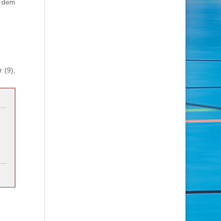
n dem
 (9),