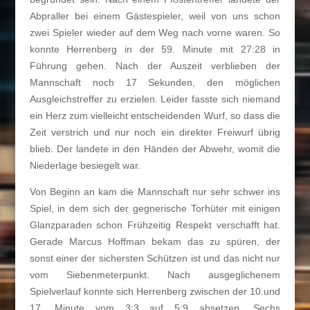
Abpraller bei einem Gästespieler, weil von uns schon
zwei Spieler wieder auf dem Weg nach vorne waren. So
konnte Herrenberg in der 59. Minute mit 27:28 in
Führung gehen. Nach der Auszeit verblieben der
Mannschaft noch 17 Sekunden, den möglichen
Ausgleichstreffer zu erzielen. Leider fasste sich niemand
ein Herz zum vielleicht entscheidenden Wurf, so dass die
Zeit verstrich und nur noch ein direkter Freiwurf übrig
blieb. Der landete in den Händen der Abwehr, womit die
Niederlage besiegelt war.
Von Beginn an kam die Mannschaft nur sehr schwer ins
Spiel, in dem sich der gegnerische Torhüter mit einigen
Glanzparaden schon Frühzeitig Respekt verschafft hat.
Gerade Marcus Hoffman bekam das zu spüren, der
sonst einer der sichersten Schützen ist und das nicht nur
vom Siebenmeterpunkt. Nach ausgeglichenem
Spielverlauf konnte sich Herrenberg zwischen der 10.und
17. Minute vom 3:3 auf 5:9 absetzen. Sechs