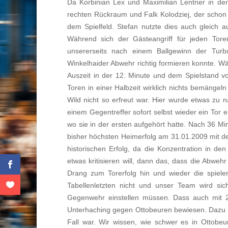
Da Korbinian Lex und Maximilian Lentner in der
rechten Rückraum und Falk Kolodziej, der schon 
dem Spielfeld. Stefan nutzte dies auch gleich au
Während sich der Gästeangriff für jeden Torer
unsererseits nach einem Ballgewinn der Turbo
Winkelhaider Abwehr richtig formieren konnte. Wä
Auszeit in der 12. Minute und dem Spielstand 
Toren in einer Halbzeit wirklich nichts bemängel
Wild nicht so erfreut war. Hier wurde etwas zu n
einem Gegentreffer sofort selbst wieder ein Tor e
wo sie in der ersten aufgehört hatte. Nach 36 
bisher höchsten Heimerfolg am 31.01.2009 mit d
historischen Erfolg, da die Konzentration in d
etwas kritisieren will, dann das, dass die Abweh
Drang zum Torerfolg hin und wieder die spiele
Tabellenletzten nicht und unser Team wird 
Gegenwehr einstellen müssen. Dass auch mit 2
Unterhaching gegen Ottobeuren bewiesen. Dazu m
Fall war. Wir wissen, wie schwer es in Ottobeu