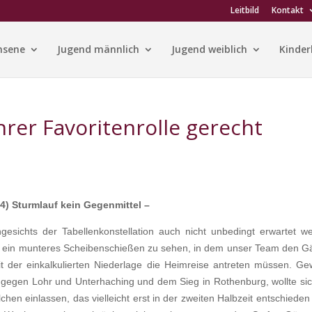
Leitbild
Kontakt
hsene
Jugend männlich
Jugend weiblich
Kinder
rer Favoritenrolle gerecht
4) Sturmlauf kein Gegenmittel –
gesichts der Tabellenkonstellation auch nicht unbedingt erwartet w
r ein munteres Scheibenschießen zu sehen, in dem unser Team den G
it der einkalkulierten Niederlage die Heimreise antreten müssen. Ge
 gegen Lohr und Unterhaching und dem Sieg in Rothenburg, wollte sic
hen einlassen, das vielleicht erst in der zweiten Halbzeit entschieden 