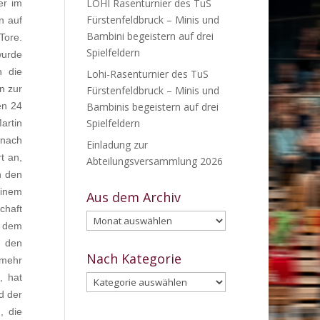
LOHI Rasenturnier des TuS
er im
Fürstenfeldbruck – Minis und
n auf
Bambini begeistern auf drei
Tore.
Spielfeldern
wurde
h die
Lohi-Rasenturnier des TuS
n zur
Fürstenfeldbruck – Minis und
en 24
Bambinis begeistern auf drei
Spielfeldern
artin
 nach
Einladung zur
t an,
Abteilungsversammlung 2026
n den
einem
Aus dem Archiv
chaft
Aus
t dem
dem
n den
Archiv
Nach Kategorie
 mehr
, hat
Nach
d der
Kategorie
, die