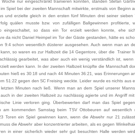
 Woche nur eingeschränkt trainieren konnten, standen Stefan Gärtn
im Spiel bei der zweiten Mannschaft mitwirkte, erstmals von Beginn a
s und erzielte gleich in den ersten fünf Minuten drei seiner sieben 
folg quälen musste bzw. von zufälligen Ballgewinnen profitierte, 
 eingeschaltet, so dass ein Tor erzielt werden konnte, ehe sic
re da nicht Daniel Heimpel im Tor der Gäste gestanden, hätte es scho
von 9:4 schon wesentlich düsterer ausgesehen. Auch wenn man an d
n kann, so waren es zur Halbzeit die 14 Gegentore, über die Trainer M
achlässig gearbeitet, was aber auch ein wenig verständlich ist, wenn
rzielt werden kann. In der zweiten Halbzeit knüpfte die Mannschaft dor
Minuten hieß es 30:18 und nach 44 Minuten 36:21, was Erinnerungen a
em 51:22 gegen den SC Freising weckte. Leider wurde es nichts aus 
en letzten Minuten nach ließ. Wenn man an dem Spiel unserer Manns
r auch in der zweiten Halbzeit zu nachlässig agierte und im Angriff mi
rische Linie verloren ging. Überbewerten darf man das Spiel gege
sich am kommenden Samstag beim TSV Ottobeuren auf wesentlich
3 Toren ein Spiel gewinnen kann, wenn die Abwehr nur 21 zulässt
uss die Abwehr aber konzentrierter arbeiten, als es gegen Winkelhai
ren in einer sicherlich wieder sehr gut besuchten Halle werden wird