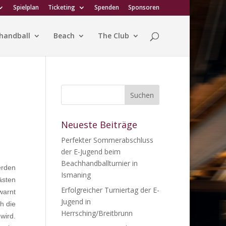
Spielplan
Ticketing
Spenden
Sponsoren
handball
Beach
The Club
Neueste Beiträge
Perfekter Sommerabschluss
der E-Jugend beim
Beachhandballturnier in
erden
Ismaning
ästen
Erfolgreicher Turniertag der E-
warnt
Jugend in
h die
Herrsching/Breitbrunn
wird.