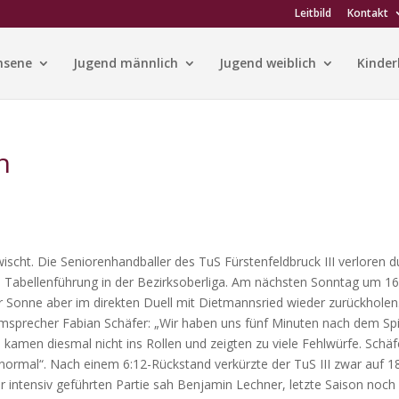
Leitbild
Kontakt
hsene
Jugend männlich
Jugend weiblich
Kinder
h
scht. Die Seniorenhandballer des TuS Fürstenfeldbruck III verloren d
ie Tabellenführung in der Bezirksoberliga. Am nächsten Sonntag um 16
er Sonne aber im direkten Duell mit Dietmannsried wieder zurückholen
precher Fabian Schäfer: „Wir haben uns fünf Minuten nach dem Spi
kamen diesmal nicht ins Rollen und zeigten zu viele Fehlwürfe. Schäf
„normal“. Nach einem 6:12-Rückstand verkürzte der TuS III zwar auf 18
er intensiv geführten Partie sah Benjamin Lechner, letzte Saison noch