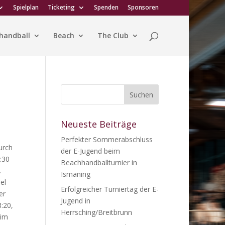
Spielplan
Ticketing
Spenden
Sponsoren
handball
Beach
The Club
Neueste Beiträge
Perfekter Sommerabschluss
urch
der E-Jugend beim
:30
Beachhandballturnier in
.
Ismaning
el
Erfolgreicher Turniertag der E-
er
Jugend in
:20,
Herrsching/Breitbrunn
 im