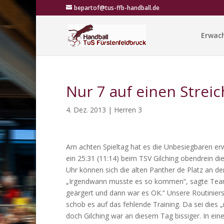
bepartof@tus-ffb-handball.de
Erwac
Nur 7 auf einen Streic
4. Dez. 2013
|
Herren 3
Am achten Spieltag hat es die Unbesiegbaren erwi
ein 25:31 (11:14) beim TSV Gilching obendrein d
Uhr können sich die alten Panther de Platz an d
„Irgendwann musste es so kommen“, sagte Teams
geärgert und dann war es OK.“ Unsere Routiniers 
schob es auf das fehlende Training. Da sei dies 
doch Gilching war an diesem Tag bissiger. In ein