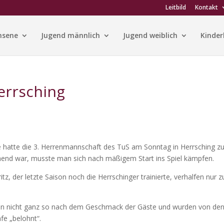
Leitbild
Kontakt
hsene
Jugend männlich
Jugend weiblich
Kinder
errsching
ge hatte die 3. Herrenmannschaft des TuS am Sonntag in Herrsching z
chend war, musste man sich nach mäßigem Start ins Spiel kämpfen.
tz, der letzte Saison noch die Herrschinger trainierte, verhalfen nur z
en nicht ganz so nach dem Geschmack der Gäste und wurden von de
fe „belohnt“.