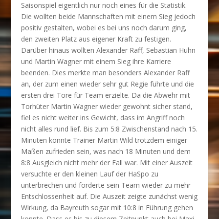
Saisonspiel eigentlich nur noch eines für die Statistik.
Die wollten beide Mannschaften mit einem Sieg jedoch
positiv gestalten, wobei es bei uns noch darum ging,
den zweiten Platz aus eigener Kraft zu festigen.
Darüber hinaus wollten Alexander Raff, Sebastian Huhn
und Martin Wagner mit einem Sieg ihre Karriere
beenden. Dies merkte man besonders Alexander Raff
an, der zum einen wieder sehr gut Regie führte und die
ersten drei Tore für Team erzielte. Da die Abwehr mit
Torhüter Martin Wagner wieder gewohnt sicher stand,
fiel es nicht weiter ins Gewicht, dass im Angriff noch
nicht alles rund lief. Bis zum 5:8 Zwischenstand nach 15.
Minuten konnte Trainer Martin Wild trotzdem einiger
Maßen zufrieden sein, was nach 18 Minuten und dem
8:8 Ausgleich nicht mehr der Fall war. Mit einer Auszeit
versuchte er den kleinen Lauf der HaSpo zu
unterbrechen und forderte sein Team wieder zu mehr
Entschlossenheit auf. Die Auszeit zeigte zunächst wenig
Wirkung, da Bayreuth sogar mit 10:8 in Führung gehen
konnte. Dass es bis zu diesem Zeitpunkt auch bei Maxi