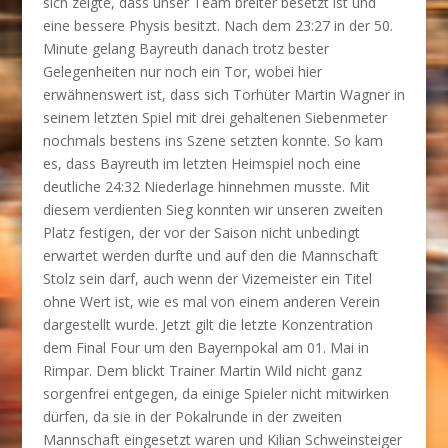
sich zeigte, dass unser Team breiter besetzt ist und
eine bessere Physis besitzt. Nach dem 23:27 in der 50.
Minute gelang Bayreuth danach trotz bester
Gelegenheiten nur noch ein Tor, wobei hier
erwähnenswert ist, dass sich Torhüter Martin Wagner in
seinem letzten Spiel mit drei gehaltenen Siebenmeter
nochmals bestens ins Szene setzten konnte. So kam
es, dass Bayreuth im letzten Heimspiel noch eine
deutliche 24:32 Niederlage hinnehmen musste. Mit
diesem verdienten Sieg konnten wir unseren zweiten
Platz festigen, der vor der Saison nicht unbedingt
erwartet werden durfte und auf den die Mannschaft
Stolz sein darf, auch wenn der Vizemeister ein Titel
ohne Wert ist, wie es mal von einem anderen Verein
dargestellt wurde. Jetzt gilt die letzte Konzentration
dem Final Four um den Bayernpokal am 01. Mai in
Rimpar. Dem blickt Trainer Martin Wild nicht ganz
sorgenfrei entgegen, da einige Spieler nicht mitwirken
dürfen, da sie in der Pokalrunde in der zweiten
Mannschaft eingesetzt waren und Kilian Schweinsteiger