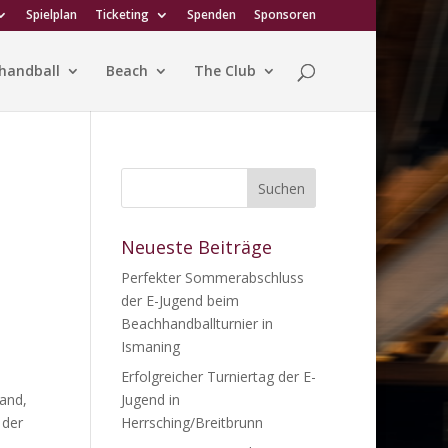
Spielplan
Ticketing
Spenden
Sponsoren
handball
Beach
The Club
Neueste Beiträge
Perfekter Sommerabschluss
der E-Jugend beim
Beachhandballturnier in
Ismaning
Erfolgreicher Turniertag der E-
and,
Jugend in
 der
Herrsching/Breitbrunn