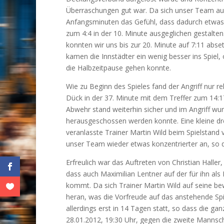
Überraschungen gut war. Da sich unser Team auf 
Anfangsminuten das Gefühl, dass dadurch etwas di
zum 4:4 in der 10. Minute ausgeglichen gestalt
konnten wir uns bis zur 20. Minute auf 7:11 abs
kamen die Innstädter ein wenig besser ins Spie
die Halbzeitpause gehen konnte.
Wie zu Beginn des Spieles fand der Angriff nur r
Dück in der 37. Minute mit dem Treffer zum 14:1
Abwehr stand weiterhin sicher und im Angriff wur
herausgeschossen werden konnte. Eine kleine drei
veranlasste Trainer Martin Wild beim Spielstand v
unser Team wieder etwas konzentrierter an, so d
Erfreulich war das Auftreten von Christian Haller
dass auch Maximilian Lentner auf der für ihn a
kommt. Da sich Trainer Martin Wild auf seine be
heran, was die Vorfreude auf das anstehende Spi
allerdings erst in 14 Tagen statt, so dass die
28.01.2012, 19:30 Uhr, gegen die zweite Mannscha