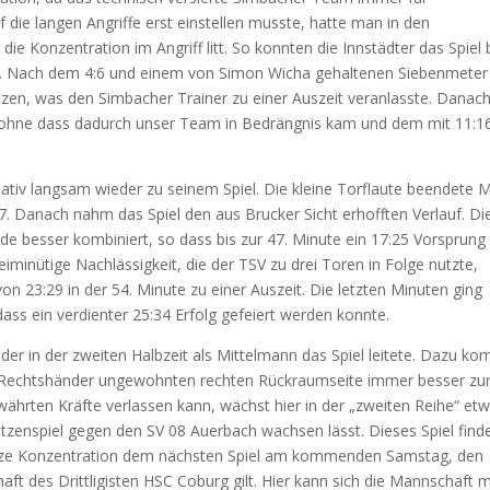
die langen Angriffe erst einstellen musste, hatte man in den
e Konzentration im Angriff litt. So konnten die Innstädter das Spiel 
en. Nach dem 4:6 und einem von Simon Wicha gehaltenen Siebenmeter
etzen, was den Simbacher Trainer zu einer Auszeit veranlasste. Danac
l, ohne dass dadurch unser Team in Bedrängnis kam und dem mit 11:16
elativ langsam wieder zu seinem Spiel. Die kleine Torflaute beendete 
7. Danach nahm das Spiel den aus Brucker Sicht erhofften Verlauf. Di
de besser kombiniert, so dass bis zur 47. Minute ein 17:25 Vorsprung
minütige Nachlässigkeit, die der TSV zu drei Toren in Folge nutzte,
on 23:29 in der 54. Minute zu einer Auszeit. Die letzten Minuten ging
ass ein verdienter 25:34 Erfolg gefeiert werden konnte.
, der in der zweiten Halbzeit als Mittelmann das Spiel leitete. Dazu ko
ls Rechtshänder ungewohnten rechten Rückraumseite immer besser zu
währten Kräfte verlassen kann, wächst hier in der „zweiten Reihe“ et
tzenspiel gegen den SV 08 Auerbach wachsen lässt. Dieses Spiel find
 ganze Konzentration dem nächsten Spiel am kommenden Samstag, den
ft des Drittligisten HSC Coburg gilt. Hier kann sich die Mannschaft m