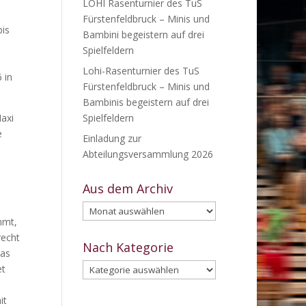
LOHI Rasenturnier des TuS
Fürstenfeldbruck – Minis und
bis
Bambini begeistern auf drei
Spielfeldern
h
Lohi-Rasenturnier des TuS
 in
Fürstenfeldbruck – Minis und
Bambinis begeistern auf drei
Maxi
Spielfeldern
e
Einladung zur
Abteilungsversammlung 2026
Aus dem Archiv
Aus
mmt,
dem
recht
Archiv
Nach Kategorie
was
Nach
et
Kategorie
it