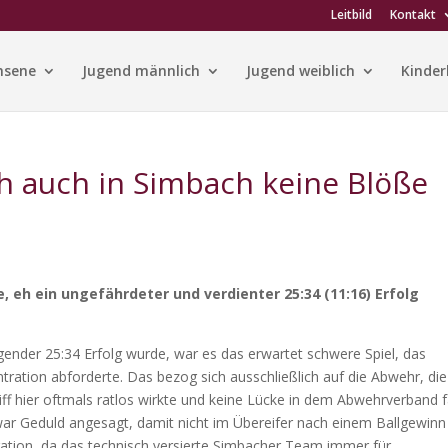
Leitbild
Kontakt
hsene
Jugend männlich
Jugend weiblich
Kinder
ch auch in Simbach keine Blöße
, eh ein ungefährdeter und verdienter 25:34 (11:16) Erfolg
gender 25:34 Erfolg wurde, war es das erwartet schwere Spiel, das
ntration abforderte. Das bezog sich ausschließlich auf die Abwehr, die
f hier oftmals ratlos wirkte und keine Lücke in dem Abwehrverband f
 war Geduld angesagt, damit nicht im Übereifer nach einem Ballgewinn
tion, da das technisch versierte Simbacher Team immer für