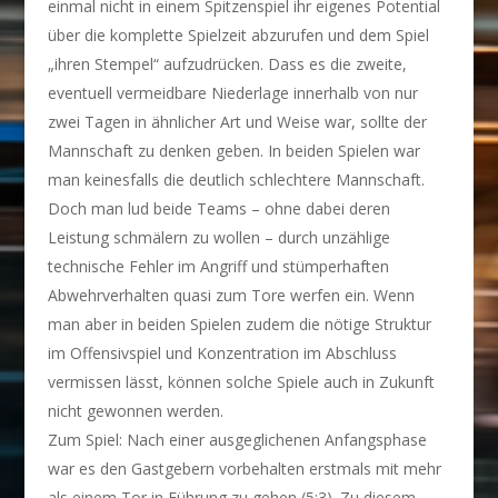
einmal nicht in einem Spitzenspiel ihr eigenes Potential
über die komplette Spielzeit abzurufen und dem Spiel
„ihren Stempel“ aufzudrücken. Dass es die zweite,
eventuell vermeidbare Niederlage innerhalb von nur
zwei Tagen in ähnlicher Art und Weise war, sollte der
Mannschaft zu denken geben. In beiden Spielen war
man keinesfalls die deutlich schlechtere Mannschaft.
Doch man lud beide Teams – ohne dabei deren
Leistung schmälern zu wollen – durch unzählige
technische Fehler im Angriff und stümperhaften
Abwehrverhalten quasi zum Tore werfen ein. Wenn
man aber in beiden Spielen zudem die nötige Struktur
im Offensivspiel und Konzentration im Abschluss
vermissen lässt, können solche Spiele auch in Zukunft
nicht gewonnen werden.
Zum Spiel: Nach einer ausgeglichenen Anfangsphase
war es den Gastgebern vorbehalten erstmals mit mehr
als einem Tor in Führung zu gehen (5:3). Zu diesem