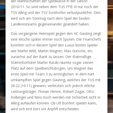
der Mannschaften der Spielklasse in der Saison
2010/11. So sind neben dem TUS FFB III nur noch der
TSV Alling und der TSV Sonthofen verlustpunktfrei. Dies
wird sich am Sonntag nach dem Spiel der beiden
Landkreisteams gegeneinander geändert haben.
Das vergangene Heimspiel gegen den HC Gauting zeigt
eine Woche später immer noch Spuren. Die Teamchefs
konnten sich in diesem Spiel den Luxus leisten Spieler
wie Martin Wild, Martin Wagner, Max Gutsche, etc.
zunächst auf der Bank zu lassen. Der Etatmäßige
Stammtorhüter Martin Rutzki räumte sogar seinen
Platz auf dem Spielberichtsbogen, um Wagner das
erste Spiel mit Team 3 zu ermöglichen. In dem hart
umkämpften Spiel gegen Gauting, welches der TUS mit
26:22 (10:11) gewann, verletzten sich jedoch etliche
Leistungsträger. Florian Henne, Robert Zagar, Otto
Kolbinger und Nino Koch werden mit Sicherheit nicht in
Alling auflaufen können. Ob Ulf Bonfert spielen kann,
wird sich erst kurz vor Anpfiff entscheiden.