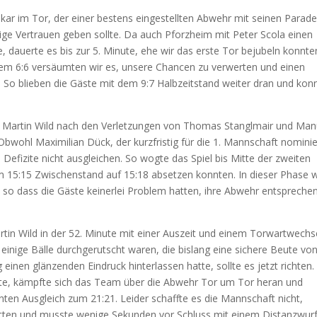
ar im Tor, der einer bestens eingestellten Abwehr mit seinen Parad
e Vertrauen geben sollte. Da auch Pforzheim mit Peter Scola einen
 dauerte es bis zur 5. Minute, ehe wir das erste Tor bejubeln konnte
 dem 6:6 versäumten wir es, unsere Chancen zu verwerten und einen
So blieben die Gäste mit dem 9:7 Halbzeitstand weiter dran und kon
r Martin Wild nach den Verletzungen von Thomas Stanglmair und Man
 Obwohl Maximilian Dück, der kurzfristig für die 1. Mannschaft nominie
e Defizite nicht ausgleichen. So wogte das Spiel bis Mitte der zweiten
em 15:15 Zwischenstand auf 15:18 absetzen konnten. In dieser Phase w
, so dass die Gäste keinerlei Problem hatten, ihre Abwehr entspreche
in Wild in der 52. Minute mit einer Auszeit und einem Torwartwechse
einige Bälle durchgerutscht waren, die bislang eine sichere Beute vo
 einen glänzenden Eindruck hinterlassen hatte, sollte es jetzt richten.
tte, kämpfte sich das Team über die Abwehr Tor um Tor heran und
nten Ausgleich zum 21:21. Leider schaffte es die Mannschaft nicht,
retten und musste wenige Sekunden vor Schluss mit einem Distanzwur