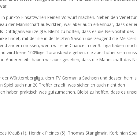
war.
t in punkto Einsatzwillen keinen Vorwurf machen. Neben den Verletzu
iveau der Mannschaft aufwirkten, war aber auch erkennbar, dass der e
s Drittliganiveau zeigte. Bleibt zu hoffen, dass es die Nervosität des
rke findet, mit der sie in der letzten Saison überzeugend die Meisters
gend ändern müssen, wenn wir eine Chance in der 3. Liga haben möch
d wird keine 100%ige Torausbeute geben, die aber höher sein muss,
or. Andererseits haben wir aber gesehen, dass die Mannschaft das N
er der Württembergliga, dem TV Germania Sachsen und dessen heimi
 Spiel auch nur 20 Treffer erzielt, was sicherlich auch nicht den
n haben praktisch was gutzumachen. Bleibt zu hoffen, dass es unse
reas Krauß (1), Hendrik Pleines (5), Thomas Stanglmair, Korbinian Spa