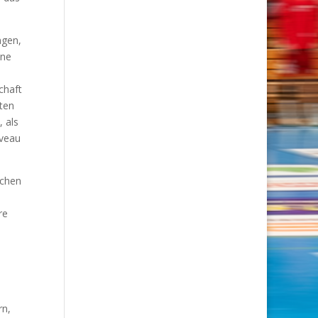
ngen,
ine
chaft
ten
 als
iveau
schen
re
rn,