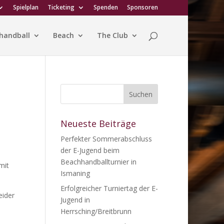
Spielplan
Ticketing
Spenden
Sponsoren
handball
Beach
The Club
Neueste Beiträge
Perfekter Sommerabschluss
der E-Jugend beim
Beachhandballturnier in
mit
Ismaning
Erfolgreicher Turniertag der E-
eider
Jugend in
Herrsching/Breitbrunn