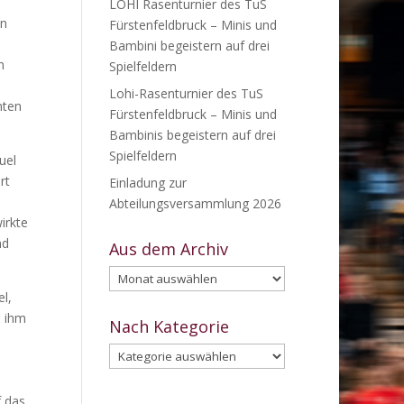
LOHI Rasenturnier des TuS
en
Fürstenfeldbruck – Minis und
Bambini begeistern auf drei
n
Spielfeldern
Lohi-Rasenturnier des TuS
nten
Fürstenfeldbruck – Minis und
Bambinis begeistern auf drei
Spielfeldern
uel
rt
Einladung zur
Abteilungsversammlung 2026
irkte
nd
Aus dem Archiv
Aus
dem
l,
Archiv
n ihm
Nach Kategorie
Nach
Kategorie
f das