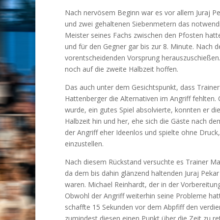
Nach nervösem Beginn war es vor allem Juraj Pek
und zwei gehaltenen Siebenmetern das notwendig
Meister seines Fachs zwischen den Pfosten hatte,
und für den Gegner gar bis zur 8. Minute. Nach
vorentscheidenden Vorsprung herauszuschießen. 
noch auf die zweite Halbzeit hoffen.
Das auch unter dem Gesichtspunkt, dass Traine
Hattenberger die Alternativen im Angriff fehlten.
wurde, ein gutes Spiel absolvierte, konnten er di
Halbzeit hin und her, ehe sich die Gäste nach d
der Angriff eher Ideenlos und spielte ohne Druck
einzustellen.
Nach diesem Rückstand versuchte es Trainer Mart
da dem bis dahin glänzend haltenden Juraj Pekar 
waren. Michael Reinhardt, der in der Vorbereitung
Obwohl der Angriff weiterhin seine Probleme ha
schaffte 15 Sekunden vor dem Abpfiff den verdie
zumindest diesen einen Punkt über die Zeit zu 