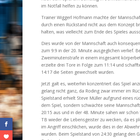
im Notfall helfen zu können.
Trainer Wiggerl Hofmann machte der Mannschaft 
durch einen Rückstand nicht aus dem Konzept br
halten, was vielleicht zum Ende des Spieles aus
Dies wurde von der Mannschaft auch konsequent u
zum 9:9 in der 20. Minute ausgeglichen verlief. 
Zweiminutenstrafe in einem insgesamt körperbet
erzielte drei Tore in Folge zum 11:14 und schafft
14:17 die Seiten gewechselt wurden.
Jetzt galt es, weiterhin konzentriert das Spiel 
gelang nicht ganz, da Roding zwar immer im Rück
Spielstand erhielt Steve Müller aufgrund eines rü
dem Spiel, sondern schwächte seine Mannschaft 
20:15 aus und in der 48. Minute sahen wir schon 
TB wieder die Lebensgeister zu wecken, da es plö
im Angriff einschlichen, wurde dies in der Abwe
wurden. Beim Spielstand von 24:30 gelang den Ga