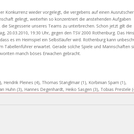
er Konkurrenz wieder vorgelegt, die vergebens auf einen Ausrutscher
chaft gelingt, weiterhin so konzentriert die anstehenden Aufgaben
ie Siegesserie unseres Teams zu unterbrechen. Schon jetzt gilt die
, 20.03.2010, 19:30 Uhr, gegen den TSV 2000 Rothenburg. Das Hins
dass es im Heimspiel ein Selbstläufer wird. Rothenburg kann unbesch
im Tabellenführer erwartet. Gerade solche Spiele und Mannschaften s
 Favoriten manch böses Erwachen gebracht.
), Hendrik Pleines (4), Thomas Stanglmair (1), Korbinian Sparn (1),
tian Huhn (3), Hannes Degenhardt, Heiko Sasgen (3), Tobias Prestele (