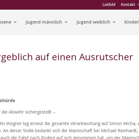
Leitbild
Kontakt
hsene
Jugend männlich
Jugend weiblich
Kinder
geblich auf einen Ausrutscher
tshürde
r die Abwehr sichergestellt –
rtin Wagner lag erneut die gesamte Verantwortung auf Simon Wicha, 
e.
An dieser Stelle bedankt sich die Mannschaft bei Michael Reinhardt,
uch die Fahrt nach Roding auf sich genommen hat, um der Mannsc