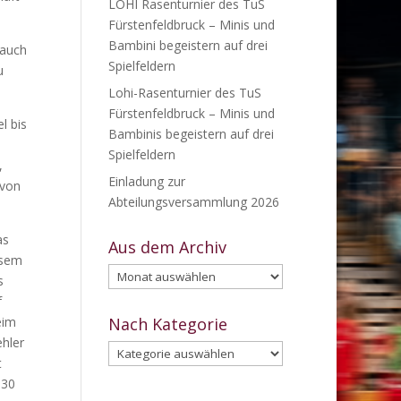
LOHI Rasenturnier des TuS
Fürstenfeldbruck – Minis und
Bambini begeistern auf drei
 auch
Spielfeldern
u
Lohi-Rasenturnier des TuS
Fürstenfeldbruck – Minis und
l bis
Bambinis begeistern auf drei
Spielfeldern
,
Einladung zur
 von
Abteilungsversammlung 2026
as
Aus dem Archiv
esem
Aus
s
dem
f
Archiv
eim
Nach Kategorie
ehler
Nach
t
Kategorie
:30