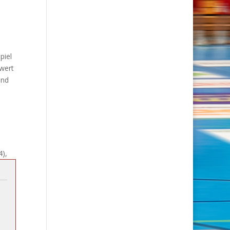
piel
wert
ind
4),