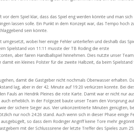
vor dem Spiel klar, dass das Spiel eng werden könnte und man sich
ingen lassen solle. Ein Punkt in dem Konzept war, das Tempo hoch z
schlaggebend sein könnte.
mgesetzt, wobei hier einige Fehler unterliefen und deshalb das Spie
Beim Spielstand von 11:11 musste der TB Roding die erste
onten, aber fairen Handballspiel hinnehmen. Dies nutzte unser Team
e damit ein kleines Polster für die zweite Halbzeit, da beim Spielstand
anzugehen, damit die Gastgeber nicht nochmals Oberwasser erhalten. D
stand lag, aber in der 42. Minute auf 19:20 verkürzen konnte. Bei di
den Fauls an Hendrik Pleines die rote Karte. Damit war er nicht nur au
auch erheblich. In der Folgezeit baute unser Team den Vorsprung au
wie der sichere Sieger aus. Vier unkonzentrierte Minuten genügten, b
tzlich nur noch 24:26 stand. Auch wenn sich in dieser Phase einige F
hr ausgebügelt, so dass dem Rodinger Angriff keine Tore mehr gegönn
stgebern mit der Schlusssirene der letzte Treffer des Spieles zum 25