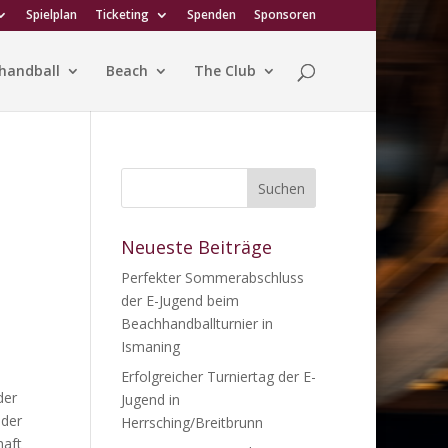
Spielplan
Ticketing
Spenden
Sponsoren
handball
Beach
The Club
Neueste Beiträge
Perfekter Sommerabschluss
der E-Jugend beim
Beachhandballturnier in
Ismaning
Erfolgreicher Turniertag der E-
der
Jugend in
 der
Herrsching/Breitbrunn
haft