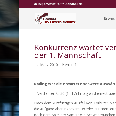
bepartof@tus-ffb-handball.de
Erwac
Konkurrenz wartet ver
der 1. Mannschaft
14. März 2010
|
Herren 1
Roding war die erwartete schwere Auswär
– Verdienter 25:30 (14:17) Erfolg wird erneut übe
Nach dem kurzfristigen Ausfall von Torhüter Ma
die Aufgabe aber insgesamt wieder gut meistert
nach dem Spiel am Samstag in Schwabmünchen a