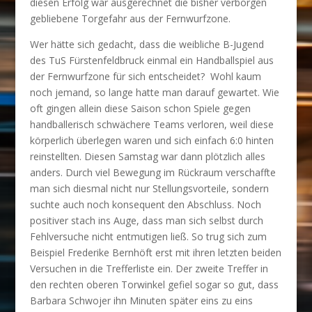
diesen Erfolg war ausgerechnet die bisher verborgen
gebliebene Torgefahr aus der Fernwurfzone.
Wer hätte sich gedacht, dass die weibliche B-Jugend
des TuS Fürstenfeldbruck einmal ein Handballspiel aus
der Fernwurfzone für sich entscheidet? Wohl kaum
noch jemand, so lange hatte man darauf gewartet. Wie
oft gingen allein diese Saison schon Spiele gegen
handballerisch schwächere Teams verloren, weil diese
körperlich überlegen waren und sich einfach 6:0 hinten
reinstellten. Diesen Samstag war dann plötzlich alles
anders. Durch viel Bewegung im Rückraum verschaffte
man sich diesmal nicht nur Stellungsvorteile, sondern
suchte auch noch konsequent den Abschluss. Noch
positiver stach ins Auge, dass man sich selbst durch
Fehlversuche nicht entmutigen ließ. So trug sich zum
Beispiel Frederike Bernhöft erst mit ihren letzten beiden
Versuchen in die Trefferliste ein. Der zweite Treffer in
den rechten oberen Torwinkel gefiel sogar so gut, dass
Barbara Schwojer ihn Minuten später eins zu eins