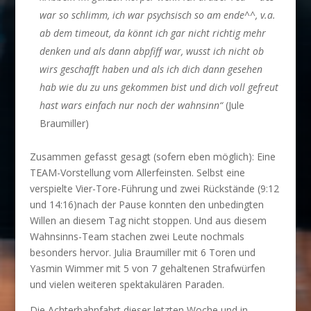
war so schlimm, ich war psychsisch so am ende^^, v.a.
ab dem timeout, da könnt ich gar nicht richtig mehr
denken und als dann abpfiff war, wusst ich nicht ob
wirs geschafft haben und als ich dich dann gesehen
hab wie du zu uns gekommen bist und dich voll gefreut
hast wars einfach nur noch der wahnsinn“
(Jule
Braumiller)
Zusammen gefasst gesagt (sofern eben möglich): Eine
TEAM-Vorstellung vom Allerfeinsten. Selbst eine
verspielte Vier-Tore-Führung und zwei Rückstände (9:12
und 14:16)nach der Pause konnten den unbedingten
Willen an diesem Tag nicht stoppen. Und aus diesem
Wahnsinns-Team stachen zwei Leute nochmals
besonders hervor. Julia Braumiller mit 6 Toren und
Yasmin Wimmer mit 5 von 7 gehaltenen Strafwürfen
und vielen weiteren spektakulären Paraden.
Die Achterbahnfahrt dieser letzten Woche und in