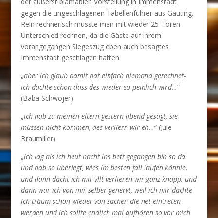
der äußerst blamablen Vorstellung in Immenstadt
gegen die ungeschlagenen Tabellenführer aus Gauting.
Rein rechnerisch musste man mit wieder 25-Toren
Unterschied rechnen, da die Gäste auf ihrem
vorangegangen Siegeszug eben auch besagtes
Immenstadt geschlagen hatten.
„
aber ich glaub damit hat einfach niemand gerechnet-
ich dachte schon dass des wieder so peinlich wird…
“
(Baba Schwojer)
„
ich hab zu meinen eltern gestern abend gesagt, sie
müssen nicht kommen, des verliern wir eh…
“ (Jule
Braumiller)
„
ich lag als ich heut nacht ins bett gegangen bin so da
und hab so überlegt, wies im besten fall laufen könnte.
und dann dacht ich mir vllt verlieren wir ganz knapp. und
dann war ich von mir selber genervt, weil ich mir dachte
ich träum schon wieder von sachen die net eintreten
werden und ich sollte endlich mal aufhören so vor mich