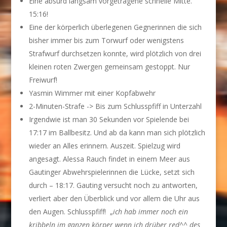
Eine absurd langsam vorgetragene schnelle Mitte.
15:16!
Eine der körperlich überlegenen Gegnerinnen die sich
bisher immer bis zum Torwurf oder wenigstens
Strafwurf durchsetzen konnte, wird plötzlich von drei
kleinen roten Zwergen gemeinsam gestoppt. Nur
Freiwurf!
Yasmin Wimmer mit einer Kopfabwehr
2-Minuten-Strafe -> Bis zum Schlusspfiff in Unterzahl
Irgendwie ist man 30 Sekunden vor Spielende bei
17:17 im Ballbesitz. Und ab da kann man sich plötzlich
wieder an Alles erinnern. Auszeit. Spielzug wird
angesagt. Alessa Rauch findet in einem Meer aus
Gautinger Abwehrspielerinnen die Lücke, setzt sich
durch – 18:17. Gauting versucht noch zu antworten,
verliert aber den Überblick und vor allem die Uhr aus
den Augen. Schlusspfiff! „
ich hab immer noch ein
kribbeln im ganzen körper wenn ich drüber red^^ des