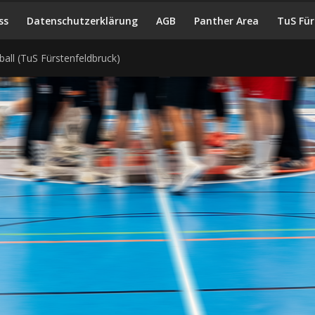
ss
Datenschutzerklärung
AGB
Panther Area
TuS Für
all (TuS Fürstenfeldbruck)