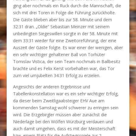
ging aber nochmals ein Ruck durch die Mannschaft, die
sich mit drei Toren in Folge die Führung zurückholte.
Die Gäste blieben aber bis zur 58. Minute und dem
32:31 dran. „Oldie“ Sebastian Meinzer mit seinem
unbedingten Siegeswillen sorgte in der 58. Minute mit
dem 33:31 wieder für eine Zweitoreführung, der eine
Auszeit der Gäste folgte. Es war einer der wenigen, aber
ein sehr wichtiger gehaltener Ball von Torhüter
Tomislav Vistica, der sein Team nochmals in Ballbesitz
brachte und es Felix Kerst vorbehalten war, das Tor
zum viel umjubelten 34:31 Erfolg zu erzielen.
Angesichts der anderen Ergebnisse und
Tabellenkonstellation war es ein sehr wichtiger Erfolg,
da dieser beim Zweitligaabsteiger EHV Aue am
kommenden Samstag wohl schwerer zu erringen sein
wird. Die Erzgebirgler müssen aber zunächst die
Niederlage bei den Wölfen Würzburg verdauen und
auch damit umgehen, dass es mit der Meisterschaft
bzw. einem Platz für die Aufstiegsspiele zur 2.