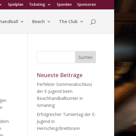
Spielplan
Ticketing
Spenden
Sponsoren
handball
Beach
The Club
Neueste Beiträge
Perfekter Sommerabschluss
der E-Jugend beim
Beachhandballturnier in
igen
Ismaning
en
Erfolgreicher Turniertag der E-
i dem
Jugend in
n
Herrsching/Breitbrunn
in