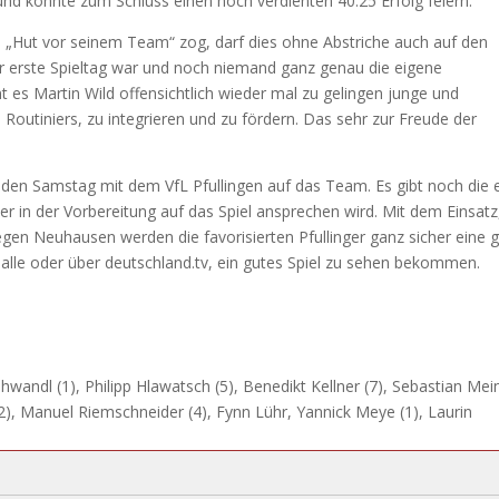
d konnte zum Schluss einen hoch verdienten 40:25 Erfolg feiern.
 „Hut vor seinem Team“ zog, darf dies ohne Abstriche auch auf den
r erste Spieltag war und noch niemand ganz genau die eigene
t es Martin Wild offensichtlich wieder mal zu gelingen junge und
e Routiniers, zu integrieren und zu fördern. Das sehr zur Freude der
en Samstag mit dem VfL Pfullingen auf das Team. Es gibt noch die 
er in der Vorbereitung auf das Spiel ansprechen wird. Mit dem Einsatz
gen Neuhausen werden die favorisierten Pfullinger ganz sicher eine 
Halle oder über deutschland.tv, ein gutes Spiel zu sehen bekommen.
wandl (1), Philipp Hlawatsch (5), Benedikt Kellner (7), Sebastian Mei
r (2), Manuel Riemschneider (4), Fynn Lühr, Yannick Meye (1), Laurin