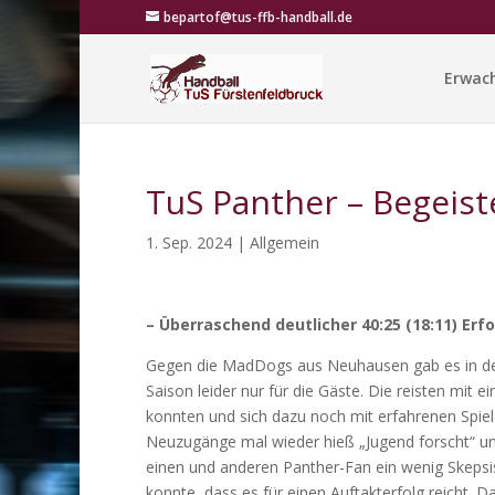
bepartof@tus-ffb-handball.de
Erwac
TuS Panther – Begeis
1. Sep. 2024
|
Allgemein
– Überraschend deutlicher 40:25 (18:11) Erf
Gegen die MadDogs aus Neuhausen gab es in der 
Saison leider nur für die Gäste. Die reisten mit
konnten und sich dazu noch mit erfahrenen Spiel
Neuzugänge mal wieder hieß „Jugend forscht“ und
einen und anderen Panther-Fan ein wenig Skepsis 
konnte, dass es für einen Auftakterfolg reicht. 