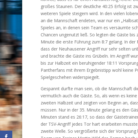
großes Staunen. Der deutliche 40:25 Erfolg ist 
weiteren Spiele steigern wird. In den vielen lo
an die Mannschaft endeten, war nur ein „Halbsatz
Spieles an, in denen sein Team es versäumte sch
Chancen ungenutzt ließ. So legten die Gäste bis 
Minute die erste Führung zum 8:7 gelang. In der 
dass der Neuhausener Angriff nur sehr selten u
und brachte die Gäste ins Grübeln. Im Angriff wu
bis zur Halbzeit ein beruhigender 18:11 Vorsprun
Pantherfans mit ihrem Ergebnistipp wohl keine P
Spielgeschehen widerspiegelt.
Gespannt durfte man sein, ob die Mannschaft die
vermutlich auch die Gäste. So, als wenn es keine
zweiten Halbzeit und zeigten von Beginn an, d
müssen. Nur in der 35. Minute gelang es den Gä
Minuten stand es 26:17, so dass der Gästetraine
der TSV-Angriff jedes Tor hart erarbeiten musste
zweite Welle. So vergrößerte sich der Vorsprung 