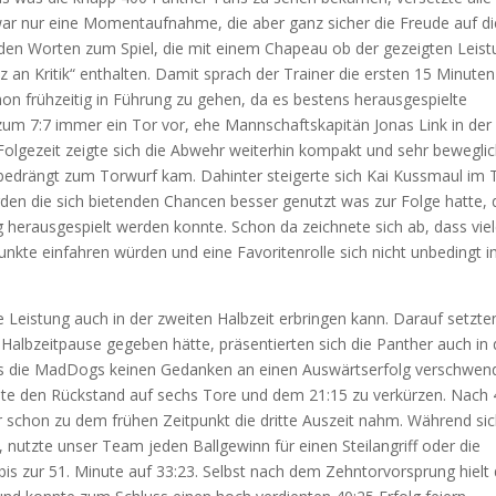
zwar nur eine Momentaufnahme, die aber ganz sicher die Freude auf di
benden Worten zum Spiel, die mit einem Chapeau ob der gezeigten Leis
 an Kritik“ enthalten. Damit sprach der Trainer die ersten 15 Minuten
on frühzeitig in Führung zu gehen, da es bestens herausgespielte
zum 7:7 immer ein Tor vor, ehe Mannschaftskapitän Jonas Link in der 
Folgezeit zeigte sich die Abwehr weiterhin kompakt und sehr beweglic
nbedrängt zum Torwurf kam. Dahinter steigerte sich Kai Kussmaul im 
rden die sich bietenden Chancen besser genutzt was zur Folge hatte, 
g herausgespielt werden konnte. Schon da zeichnete sich ab, dass vie
unkte einfahren würden und eine Favoritenrolle sich nicht unbedingt 
 Leistung auch in der zweiten Halbzeit erbringen kann. Darauf setzte
 Halbzeitpause gegeben hätte, präsentierten sich die Panther auch in 
ass die MadDogs keinen Gedanken an einen Auswärtserfolg verschwen
ste den Rückstand auf sechs Tore und dem 21:15 zu verkürzen. Nach 
r schon zu dem frühen Zeitpunkt die dritte Auszeit nahm. Während si
, nutzte unser Team jeden Ballgewinn für einen Steilangriff oder die
bis zur 51. Minute auf 33:23. Selbst nach dem Zehntorvorsprung hielt