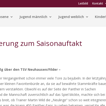
Leitbild
Kontakt
hsene
Jugend männlich
Jugend weiblich
Kinder
terung zum Saisonauftakt
olg über den TSV Neuhausen/Filder –
Vergangenheit schon immer viele Tore zu bejubeln. In der letztjähr
 einer kleinen Favoritenbürde an, da sie auf bewährte Stammkräfte bau
ern verstärkten. Obwohl es auf der Seite der Panther in Sachen
 die Mannschaft zuversichtlich auf das Spiel blickte, machte sich be
breit, ob Trainer Martin Wild die „Neulinge“ schon so weit integriere
Das was die knapp 400 Panther-Fans zu sehen bekamen, versetzte alle 