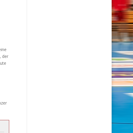
eine
, der
gute
nzer