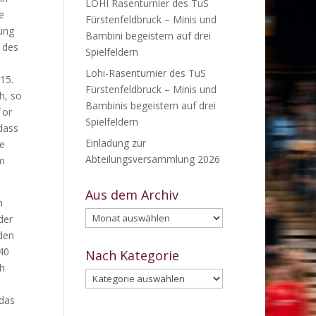
LOHI Rasenturnier des TuS
e
Fürstenfeldbruck – Minis und
tung
Bambini begeistern auf drei
 des
Spielfeldern
Lohi-Rasenturnier des TuS
15.
Fürstenfeldbruck – Minis und
h, so
Bambinis begeistern auf drei
Tor
Spielfeldern
dass
Einladung zur
le
Abteilungsversammlung 2026
im
Aus dem Archiv
n
Aus
der
dem
den
Archiv
40
Nach Kategorie
ch
Nach
Kategorie
 das