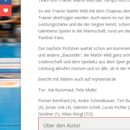
Team von Trainer Martin Wild das Tempo hoch un
So wie Trainer Martin Wild mit dem Chapeau den
Trainer übertragen werden. Auch wenn es nur de
Leistungsstärke und die der Gegner kennt, schein
talentierte Spieler in die Mannschaft, rund um di
Panther-Fans.
Der nächste Prüfstein wartet schon am kommend
und andere „Baustelle“, die Martin Wild ganz sich
Leidenschaft und dem Spielwitz aus dem Spiel ge
Leistung abrufen müssen und so alle, ob in der 
Bericht mit Bildern auch auf myheimat.de
Tor: Kai Kussmaul, Felix Müller
Florian Bernhard (4), Andre Schmidbauer, Tim Ruh
(3), Jonas Link (4), Valentin Schell, Lucas Pichle
Günther (1), Kilian Weigl (7/2)
Über den Autor