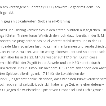
ison am vergangenen Sonntag (13.11) schwere Gegner mit dem TSV
h gehabt.
en gegen Lokalrivalen Gröbenzell-Olching
zell und Olching verhielt sich in den ersten Minuten ausgeglichen. Ein
gs führten Trainer Jonas Windisch dennoch dazu, bereits in der 8. Mi
nten die Jungpanther das Spiel vorerst stabilisieren und in der 11.
eßen beide Mannschaften fast nichts mehr anbrennen und verabschiede
Start in die 2. Halbzeit war ein wenig inkonsequent und so konnte sich
ch aber bis in die 23. Minute wieder auf 11:10 ran. Durch diese
rn schließlich der Zugriff in der Abwehr und die HSG konnte durch
aum treffen. Das 2. Time-Out half dem TuS-Team zwar noch den Abs
er Spielzeit allerdings mit 17:14 für die Lokalrivalen der
25:21. „Insgesamt denke ich schon, dass wir einen Punkt verdient hät
ch auch er ist selbstkritisch: „Ich habe lange Zeit eine eher defensiv
K.O. gegen die wurfstarken Spieler von Gröbenzell und Olching war.“