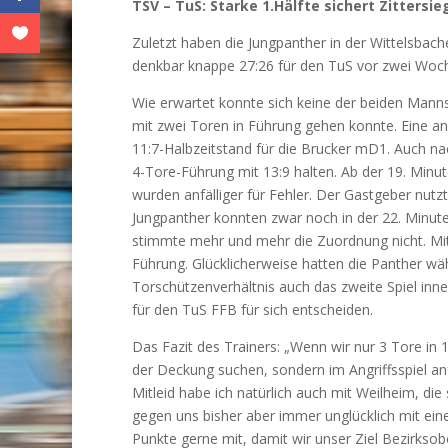
TSV – TuS: Starke 1.Hälfte sichert Zitters
Zuletzt haben die Jungpanther in der Wittelsbac
denkbar knappe 27:26 für den TuS vor zwei Woch
Wie erwartet konnte sich keine der beiden Manns
mit zwei Toren in Führung gehen konnte. Eine a
11:7-Halbzeitstand für die Brucker mD1. Auch na
4-Tore-Führung mit 13:9 halten. Ab der 19. Minu
wurden anfälliger für Fehler. Der Gastgeber nut
Jungpanther konnten zwar noch in der 22. Minute
stimmte mehr und mehr die Zuordnung nicht. Mit e
Führung. Glücklicherweise hatten die Panther w
Torschützenverhältnis auch das zweite Spiel inn
für den TuS FFB für sich entscheiden.
Das Fazit des Trainers: „Wenn wir nur 3 Tore in
der Deckung suchen, sondern im Angriffsspiel a
Mitleid habe ich natürlich auch mit Weilheim, die 
gegen uns bisher aber immer unglücklich mit ei
Punkte gerne mit, damit wir unser Ziel Bezirksob