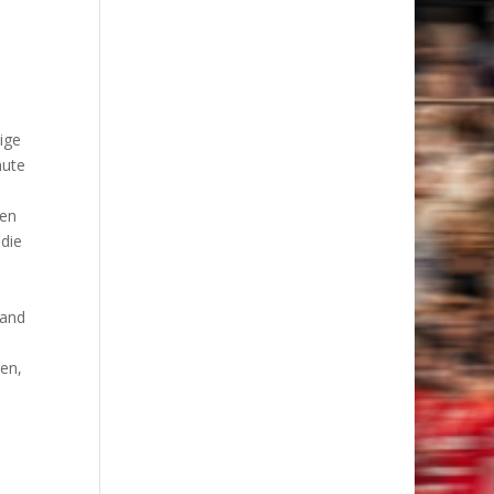
ige
nute
ten
 die
tand
ten,