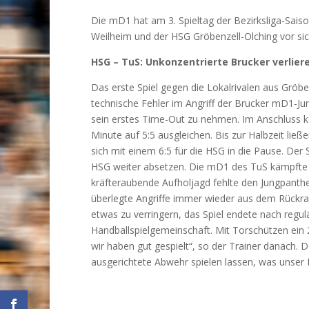
Die mD1 hat am 3. Spieltag der Bezirksliga-Sa
Weilheim und der HSG Gröbenzell-Olching vor sic
HSG – TuS: Unkonzentrierte Brucker verlier
Das erste Spiel gegen die Lokalrivalen aus Gröben
technische Fehler im Angriff der Brucker mD1-Jun
sein erstes Time-Out zu nehmen. Im Anschluss kon
Minute auf 5:5 ausgleichen. Bis zur Halbzeit li
sich mit einem 6:5 für die HSG in die Pause. Der 
HSG weiter absetzen. Die mD1 des TuS kämpfte si
kräfteraubende Aufholjagd fehlte den Jungpanthe
überlegte Angriffe immer wieder aus dem Rückr
etwas zu verringern, das Spiel endete nach regulär
Handballspielgemeinschaft. Mit Torschützen ein 
wir haben gut gespielt“, so der Trainer danach. Do
ausgerichtete Abwehr spielen lassen, was unser 