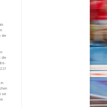
als
em
 die
en
 die
8:6-
22:21
 in
schen
n sie
ei