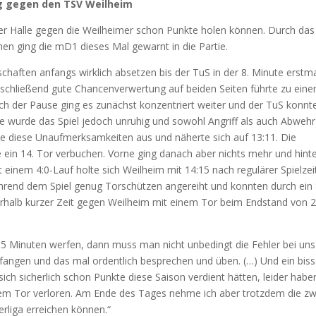
ieg gegen den TSV Weilheim
her Halle gegen die Weilheimer schon Punkte holen können. Durch das
en ging die mD1 dieses Mal gewarnt in die Partie.
chaften anfangs wirklich absetzen bis der TuS in der 8. Minute erstm
nschließend gute Chancenverwertung auf beiden Seiten führte zu ein
ch der Pause ging es zunächst konzentriert weiter und der TuS konnte
te wurde das Spiel jedoch unruhig und sowohl Angriff als auch Abwehr
zte diese Unaufmerksamkeiten aus und näherte sich auf 13:11. Die
 ein 14. Tor verbuchen. Vorne ging danach aber nichts mehr und hint
inem 4:0-Lauf holte sich Weilheim mit 14:15 nach regulärer Spielzeit
ährend dem Spiel genug Torschützen angereiht und konnten durch ein 
erhalb kurzer Zeit gegen Weilheim mit einem Tor beim Endstand von 
 15 Minuten werfen, dann muss man nicht unbedingt die Fehler bei uns
nfangen und das mal ordentlich besprechen und üben. (…) Und ein bis
sich sicherlich schon Punkte diese Saison verdient hätten, leider habe
nem Tor verloren. Am Ende des Tages nehme ich aber trotzdem die zw
erliga erreichen können.“