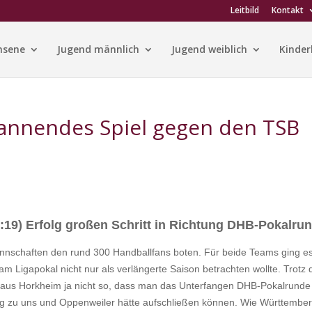
Leitbild
Kontakt
hsene
Jugend männlich
Jugend weiblich
Kinder
annendes Spiel gegen den TSB
0:19) Erfolg großen Schritt in Richtung DHB-Pokalru
Mannschaften den rund 300 Handballfans boten. Für beide Teams ging e
am Ligapokal nicht nur als verlängerte Saison betrachten wollte. Trotz 
n aus Horkheim ja nicht so, dass man das Unterfangen DHB-Pokalrunde
eg zu uns und Oppenweiler hätte aufschließen können. Wie Württembe