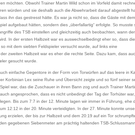
ren möchten. Obwohl Trainer Martin Wild schon im Vorfeld damit rechn
eren würden und sie deshalb auch die Abwehrarbeit darauf abgestellt ha
ass ihn das gestresst hätte. Es war ja nicht so, dass die Gäste mit de
piel aufgebaut hätten, sondern dies „überfallartig“ erfolgte. So musste 
ngriffe des TSB einstellen und gleichzeitig auch beobachten, wann der
wird. In der ersten Halbzeit war es auswechselbedingt eher so, dass die
 so mit dem siebten Feldspieler versucht wurde, auf links eine
 der zweiten Halbzeit war es eher die rechte Seite. Dazu kam, dass au
eler gesucht wurde.
uch einfache Gegentore in der Form von Torwürfen auf das leere in Ka
er Korbinian Lex seine Ruhe und Übersicht zeigte und so fünf seiner s
s Spiel war, das die Zuschauer in ihren Bann zog und auch Trainer Marti
e auch angesprochen, dass es nicht unbedingt der Tag der Torhüter war
elegen. Bis zum 7:7 in der 12. Minute lagen wir immer in Führung, ehe 
um 12:12 in der 20. Minute verteidigten. In der 27. Minute konnte unse
ng erzielen, der bis zur Halbzeit und dem 20:19 auf ein Tor schrumpft
nden gegebenen Siebenmeter am prächtig haltenden TSB-Schlussman