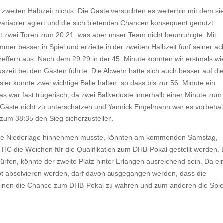
 zweiten Halbzeit nichts. Die Gäste versuchten es weiterhin mit dem si
 variabler agiert und die sich bietenden Chancen konsequent genutzt
t zwei Toren zum 20:21, was aber unser Team nicht beunruhigte. Mit
 besser in Spiel und erzielte in der zweiten Halbzeit fünf seiner ac
Treffern aus. Nach dem 29:29 in der 45. Minute konnten wir erstmals wi
szeit bei den Gästen führte. Die Abwehr hatte sich auch besser auf di
ler konnte zwei wichtige Bälle halten, so dass bis zur 56. Minute ein
s war fast trügerisch, da zwei Ballverluste innerhalb einer Minute zum
 Gäste nicht zu unterschätzen und Yannick Engelmann war es vorbehal
 zum 38:35 den Sieg sicherzustellen.
ine Niederlage hinnehmen musste, könnten am kommenden Samstag,
 HC die Weichen für die Qualifikation zum DHB-Pokal gestellt werden.
rfen, könnte der zweite Platz hinter Erlangen ausreichend sein. Da ei
ikot absolvieren werden, darf davon ausgegangen werden, dass die
einen die Chance zum DHB-Pokal zu wahren und zum anderen die Spie