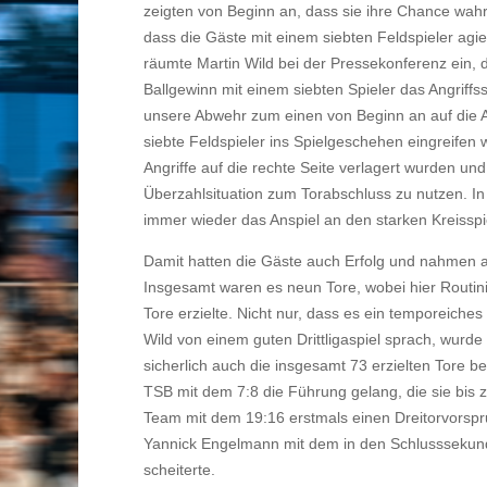
zeigten von Beginn an, dass sie ihre Chance wah
dass die Gäste mit einem siebten Feldspieler agi
räumte Martin Wild bei der Pressekonferenz ein, d
Ballgewinn mit einem siebten Spieler das Angriffss
unsere Abwehr zum einen von Beginn an auf die A
siebte Feldspieler ins Spielgeschehen eingreifen 
Angriffe auf die rechte Seite verlagert wurden und
Überzahlsituation zum Torabschluss zu nutzen. In
immer wieder das Anspiel an den starken Kreisspi
Damit hatten die Gäste auch Erfolg und nahmen a
Insgesamt waren es neun Tore, wobei hier Routini
Tore erzielte. Nicht nur, dass es ein temporeiche
Wild von einem guten Drittligaspiel sprach, wurd
sicherlich auch die insgesamt 73 erzielten Tore b
TSB mit dem 7:8 die Führung gelang, die sie bis z
Team mit dem 19:16 erstmals einen Dreitorvorspru
Yannick Engelmann mit dem in den Schlussseku
scheiterte.