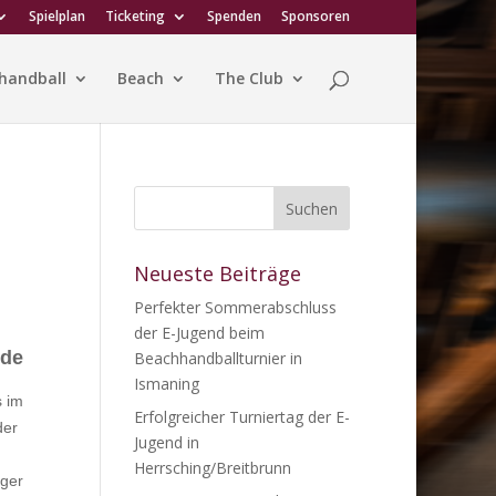
Spielplan
Ticketing
Spenden
Sponsoren
handball
Beach
The Club
Neueste Beiträge
Perfekter Sommerabschluss
der E-Jugend beim
nde
Beachhandballturnier in
Ismaning
s im
Erfolgreicher Turniertag der E-
der
Jugend in
Herrsching/Breitbrunn
rger