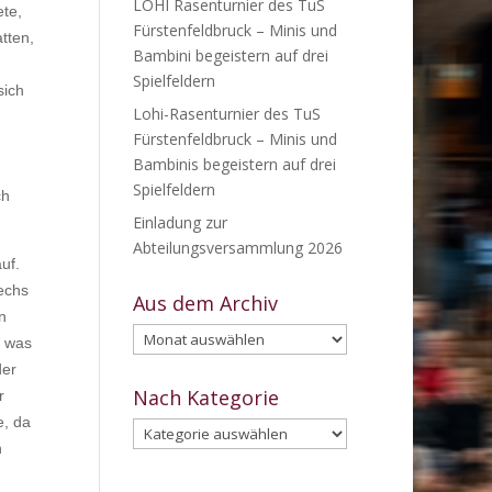
LOHI Rasenturnier des TuS
ete,
Fürstenfeldbruck – Minis und
tten,
Bambini begeistern auf drei
m
Spielfeldern
sich
Lohi-Rasenturnier des TuS
Fürstenfeldbruck – Minis und
Bambinis begeistern auf drei
Spielfeldern
ch
Einladung zur
Abteilungsversammlung 2026
uf.
echs
Aus dem Archiv
n
Aus
, was
dem
der
Archiv
Nach Kategorie
r
e, da
Nach
n
Kategorie