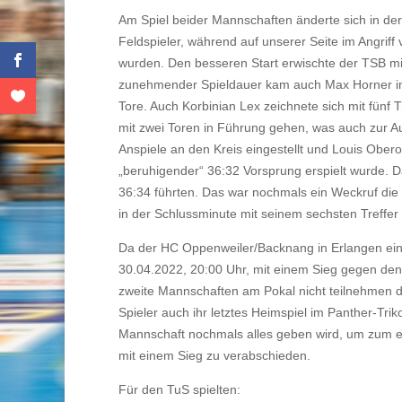
Am Spiel beider Mannschaften änderte sich in der
Feldspieler, während auf unserer Seite im Angriff
wurden. Den besseren Start erwischte der TSB mi
zunehmender Spieldauer kam auch Max Horner immer
Tore. Auch Korbinian Lex zeichnete sich mit fünf 
mit zwei Toren in Führung gehen, was auch zur Au
Anspiele an den Kreis eingestellt und Louis Oberos
„beruhigender“ 36:32 Vorsprung erspielt wurde. Da
36:34 führten. Das war nochmals ein Weckruf die
in der Schlussminute mit seinem sechsten Treffer
Da der HC Oppenweiler/Backnang in Erlangen e
30.04.2022, 20:00 Uhr, mit einem Sieg gegen den
zweite Mannschaften am Pokal nicht teilnehmen dü
Spieler auch ihr letztes Heimspiel im Panther-Tr
Mannschaft nochmals alles geben wird, um zum 
mit einem Sieg zu verabschieden.
Für den TuS spielten: