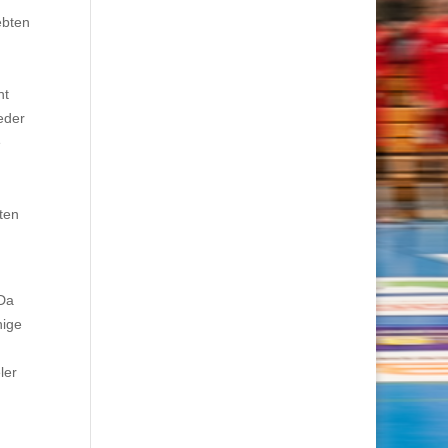
ebten
ht
eder
e
ten
 Da
nige
ler