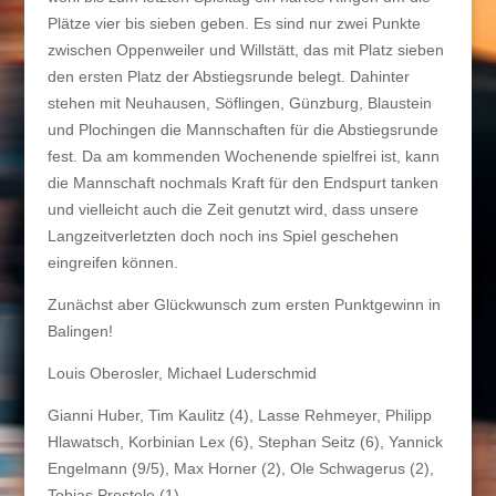
Plätze vier bis sieben geben. Es sind nur zwei Punkte
zwischen Oppenweiler und Willstätt, das mit Platz sieben
den ersten Platz der Abstiegsrunde belegt. Dahinter
stehen mit Neuhausen, Söflingen, Günzburg, Blaustein
und Plochingen die Mannschaften für die Abstiegsrunde
fest. Da am kommenden Wochenende spielfrei ist, kann
die Mannschaft nochmals Kraft für den Endspurt tanken
und vielleicht auch die Zeit genutzt wird, dass unsere
Langzeitverletzten doch noch ins Spiel geschehen
eingreifen können.
Zunächst aber Glückwunsch zum ersten Punktgewinn in
Balingen!
Louis Oberosler, Michael Luderschmid
Gianni Huber, Tim Kaulitz
(4)
, Lasse Rehmeyer, Philipp
Hlawatsc
h
, Korbinian Lex (
6
), Stephan Seitz (
6
), Yannick
Engelmann (
9
/
5
), Max Horner (
2
), Ole Schwagerus (2),
Tobia
s
Prestele (
1
)