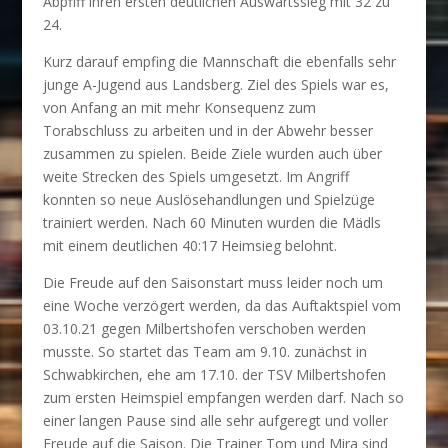
Abpfiff ihren ersten deutlichen Auswärtssieg mit 32 zu
24.
Kurz darauf empfing die Mannschaft die ebenfalls sehr
junge A-Jugend aus Landsberg. Ziel des Spiels war es,
von Anfang an mit mehr Konsequenz zum
Torabschluss zu arbeiten und in der Abwehr besser
zusammen zu spielen. Beide Ziele wurden auch über
weite Strecken des Spiels umgesetzt. Im Angriff
konnten so neue Auslösehandlungen und Spielzüge
trainiert werden. Nach 60 Minuten wurden die Mädls
mit einem deutlichen 40:17 Heimsieg belohnt.
Die Freude auf den Saisonstart muss leider noch um
eine Woche verzögert werden, da das Auftaktspiel vom
03.10.21 gegen Milbertshofen verschoben werden
musste. So startet das Team am 9.10. zunächst in
Schwabkirchen, ehe am 17.10. der TSV Milbertshofen
zum ersten Heimspiel empfangen werden darf. Nach so
einer langen Pause sind alle sehr aufgeregt und voller
Freude auf die Saison. Die Trainer Tom und Mira sind