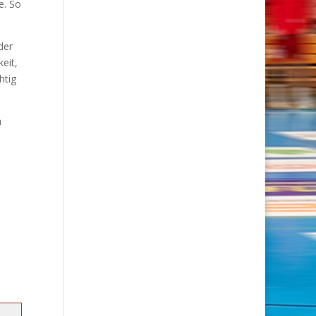
e. So
der
eit,
htig
h