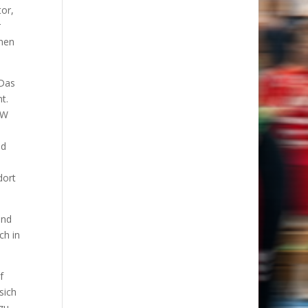
tor,
r
inen
 Das
t.
HW
nd
dort
und
ch in
f
sich
 zu