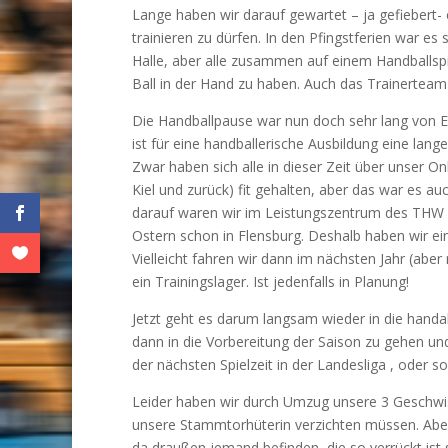
Lange haben wir darauf gewartet – ja gefiebert- 
trainieren zu dürfen. In den Pfingstferien war e
Halle, aber alle zusammen auf einem Handballspi
Ball in der Hand zu haben. Auch das Trainertea
Die Handballpause war nun doch sehr lang von En
ist für eine handballerische Ausbildung eine lange
Zwar haben sich alle in dieser Zeit über unser 
Kiel und zurück) fit gehalten, aber das war es a
darauf waren wir im Leistungszentrum des THW 
Ostern schon in Flensburg. Deshalb haben wir e
Vielleicht fahren wir dann im nächsten Jahr (abe
ein Trainingslager. Ist jedenfalls in Planung!
Jetzt geht es darum langsam wieder in die hand
dann in die Vorbereitung der Saison zu gehen un
der nächsten Spielzeit in der Landesliga , oder so
Leider haben wir durch Umzug unsere 3 Geschwis
unsere Stammtorhüterin verzichten müssen. Aber w
da draußen jemand befinden, die so verrückt ist s