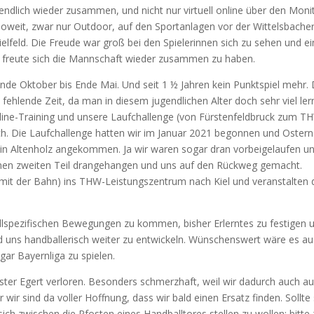
endlich wieder zusammen, und nicht nur virtuell online über den Moni
s soweit, zwar nur Outdoor, auf den Sportanlagen vor der Wittelsbache
elfeld. Die Freude war groß bei den Spielerinnen sich zu sehen und e
m freute sich die Mannschaft wieder zusammen zu haben.
de Oktober bis Ende Mai. Und seit 1 ½ Jahren kein Punktspiel mehr.
 fehlende Zeit, da man in diesem jugendlichen Alter doch sehr viel lern
Online-Training und unsere Laufchallenge (von Fürstenfeldbruck zum T
uch. Die Laufchallenge hatten wir im Januar 2021 begonnen und Ostern
in Altenholz angekommen. Ja wir waren sogar dran vorbeigelaufen u
inen zweiten Teil drangehangen und uns auf den Rückweg gemacht.
r mit der Bahn) ins THW-Leistungszentrum nach Kiel und veranstalten 
allspezifischen Bewegungen zu kommen, bisher Erlerntes zu festigen 
d uns handballerisch weiter zu entwickeln. Wünschenswert wäre es au
gar Bayernliga zu spielen.
ter Egert verloren. Besonders schmerzhaft, weil wir dadurch auch au
ir sind da voller Hoffnung, dass wir bald einen Ersatz finden. Sollte 
ich zwischen die Pfosten eines Handballtores stellen zu wollen: bitte