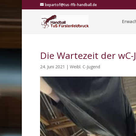
bepartof@tus-ffb-handball.de
Erwac
Die Wartezeit der wC-J
24. Juni 2021
|
Weibl. C-Jugend