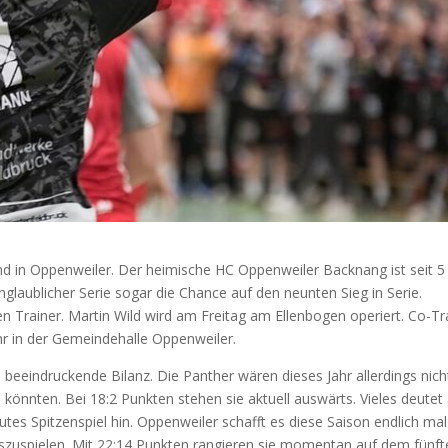
nd in Oppenweiler. Der heimische HC Oppenweiler Backnang ist seit 5
glaublicher Serie sogar die Chance auf den neunten Sieg in Serie.
n Trainer. Martin Wild wird am Freitag am Ellenbogen operiert. Co-Tr
r in der Gemeindehalle Oppenweiler.
 beeindruckende Bilanz. Die Panther wären dieses Jahr allerdings nich
 könnten. Bei 18:2 Punkten stehen sie aktuell auswärts. Vieles deutet
tes Spitzenspiel hin. Oppenweiler schafft es diese Saison endlich mal
szuspielen. Mit 22:14 Punkten rangieren sie momentan auf dem fünft