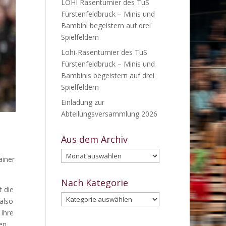
LOHI Rasenturnier des TuS
Fürstenfeldbruck – Minis und
Bambini begeistern auf drei
Spielfeldern
Lohi-Rasenturnier des TuS
Fürstenfeldbruck – Minis und
Bambinis begeistern auf drei
Spielfeldern
Einladung zur
Abteilungsversammlung 2026
Aus dem Archiv
Aus
ainer
dem
Archiv
Nach Kategorie
t die
Nach
 also
Kategorie
 ihre
en