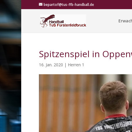
bepartof@tus-ffb-handball.de
Erwac
Spitzenspiel in Oppen
16. Jan. 2020
|
Herren 1