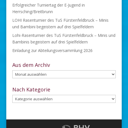
Anfahrt
Impressum
Haftungsausschluss
Datenschutzerklärung
AGB
Panther Area
TuS Fürstenfeldbruck
© Copyright by Brucker Panther | TuS FFB Handball
(TuS Fürstenfeldbruck)