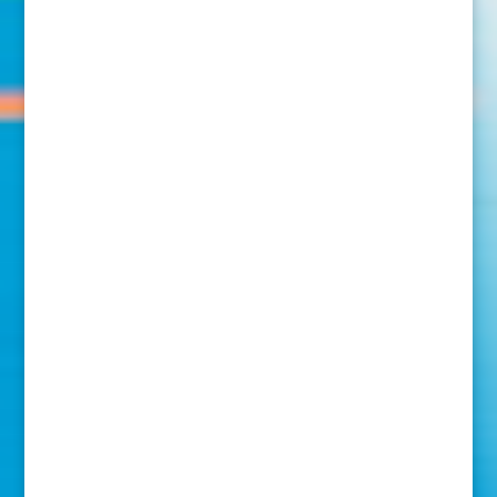
Perfekter Sommerabschluss der E-Jugend beim
Beachhandballturnier in Ismaning
Erfolgreicher Turniertag der E-Jugend in
Herrsching/Breitbrunn
LOHI Rasenturnier des TuS Fürstenfeldbruck – Minis
und Bambini begeistern auf drei Spielfeldern
Lohi-Rasenturnier des TuS Fürstenfeldbruck – Minis und
Bambinis begeistern auf drei Spielfeldern
Einladung zur Abteilungsversammlung 2026
Aus dem Archiv
Aus
dem
Archiv
Nach Kategorie
Nach
Kategorie