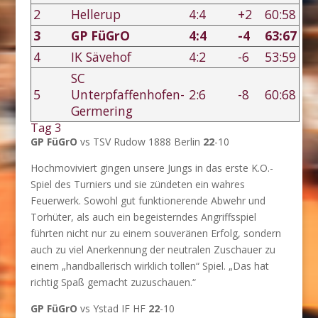
2
Hellerup
4:4
+2
60:58
3
GP FüGrO
4:4
-4
63:67
4
IK Sävehof
4:2
-6
53:59
SC
5
Unterpfaffenhofen-
2:6
-8
60:68
Germering
Tag 3
GP FüGrO
vs TSV Rudow 1888 Berlin
22
-10
Hochmoviviert gingen unsere Jungs in das erste K.O.-
Spiel des Turniers und sie zündeten ein wahres
Feuerwerk. Sowohl gut funktionerende Abwehr und
Torhüter, als auch ein begeisterndes Angriffsspiel
führten nicht nur zu einem souveränen Erfolg, sondern
auch zu viel Anerkennung der neutralen Zuschauer zu
einem „handballerisch wirklich tollen“ Spiel. „Das hat
richtig Spaß gemacht zuzuschauen.“
GP FüGrO
vs Ystad IF HF
22
-10