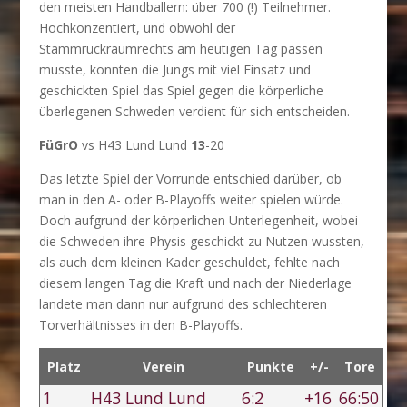
den meisten Handballern: über 700 (!) Teilnehmer.
Hochkonzentiert, und obwohl der
Stammrückraumrechts am heutigen Tag passen
musste, konnten die Jungs mit viel Einsatz und
geschickten Spiel das Spiel gegen die körperliche
überlegenen Schweden verdient für sich entscheiden.
FüGrO
vs H43 Lund Lund
13
-20
Das letzte Spiel der Vorrunde entschied darüber, ob
man in den A- oder B-Playoffs weiter spielen würde.
Doch aufgrund der körperlichen Unterlegenheit, wobei
die Schweden ihre Physis geschickt zu Nutzen wussten,
als auch dem kleinen Kader geschuldet, fehlte nach
diesem langen Tag die Kraft und nach der Niederlage
landete man dann nur aufgrund des schlechteren
Torverhältnisses in den B-Playoffs.
Platz
Verein
Punkte
+/-
Tore
1
H43 Lund Lund
6:2
+16
66:50