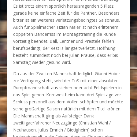
Es ist trotz einem sportlich herausragenden 5.Platz
gerade keine einfache Zeit für die Panther. Besonders
bitter ist ein weiteres verletzungsbedingtes Saisonaus.
Auch für Spielmacher Tizian Maier ist nach erlittenem
doppelten Bänderriss im Montagstraining die Runde
vorzeitig beendet. Ball, Lentner und Prestele fehlen
berufsbedingt, der Rest is langzeitverletzt. Hoffnung
besteht zumindest noch bei Julian Prause, dass er bis
Samstag wieder gesund wird.
Da aus der Zweiten Mannschaft lediglich Gianni Huber
zur Verfügung steht, wird der TuS mit einer absoluten
Rumpfmannschaft aus sieben oder acht Feldspielern in
das Spiel gehen. Kornwestheim kann drei Spieltage vor
Schluss personell aus dem Vollen schöpfen und möchte
seine großartige Saison natürlich mit dem Titel krönen.
Die Mannschaft ging als Aufsteiger Dank
zweitligaerfahrener Neuzugänge (Christian Wahl /
Neuhausen, Julius Emrich / Bietigheim) schon
hochgehandelt in die Saison, dass es für ganz oben