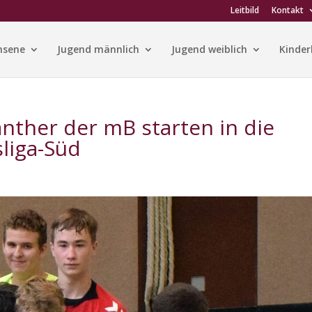
Leitbild
Kontakt
hsene
Jugend männlich
Jugend weiblich
Kinder
anther der mB starten in die
liga-Süd