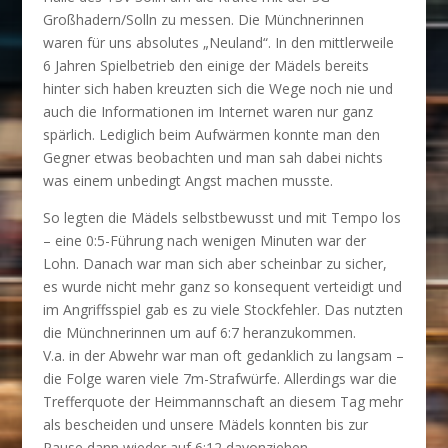
Großhadern/Solln zu messen. Die Münchnerinnen
waren für uns absolutes „Neuland“. In den mittlerweile
6 Jahren Spielbetrieb den einige der Mädels bereits
hinter sich haben kreuzten sich die Wege noch nie und
auch die Informationen im Internet waren nur ganz
spärlich. Lediglich beim Aufwärmen konnte man den
Gegner etwas beobachten und man sah dabei nichts
was einem unbedingt Angst machen musste.
So legten die Mädels selbstbewusst und mit Tempo los
– eine 0:5-Führung nach wenigen Minuten war der
Lohn. Danach war man sich aber scheinbar zu sicher,
es wurde nicht mehr ganz so konsequent verteidigt und
im Angriffsspiel gab es zu viele Stockfehler. Das nutzten
die Münchnerinnen um auf 6:7 heranzukommen.
V.a. in der Abwehr war man oft gedanklich zu langsam –
die Folge waren viele 7m-Strafwürfe. Allerdings war die
Trefferquote der Heimmannschaft an diesem Tag mehr
als bescheiden und unsere Mädels konnten bis zur
Pause dann wieder auf 6:12 davonziehen.