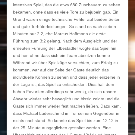
intensives Spiel, das die etwa 680 Zuschauern zu sehen
bekamen, ohne dass es viele Tore zu bejubeln gab. Ein
Grund waren einige technsiche Fehler auf beiden Seiten
und gute Torhüterleistungen. So stand es nach sieben
Minuten nur 2:2, ehe Marcus Hoffmann die erste
Führung zum 3:2 gelang. Nach dem Ausgleich und der
erneuten Führung der Elbestädter wogte das Spiel hin
und her, ohne dass sich ein Team absetzen konnte.
Während wir über Spielzüge versuchten, zum Erfolg zu
kommen, war auf der Seite der Gäste deutlich das
individuelle Können zu sehen und dass jeder einzelne in
der Lage ist, das Spiel zu entscheiden. Dies half dem
hohen Favoriten allerdings sehr wenig, da sich unsere
Abwehr wieder sehr beweglich und bissig zeigte und die
Gäste sich immer wieder fest machen ließen. Dazu kam,
dass Michael Luderschmid im Tor seinem Gegenüber in
nichts nachstand. So konnte das Spiel bis zum 12:12 in
der 25. Minute ausgeglichen gestaltet werden. Eine
Überzahlsituation nutze der HC zum 12:14 und konnte