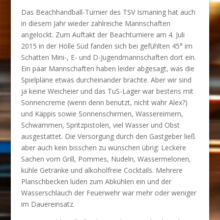
Das Beachhandball-Turnier des TSV Ismaning hat auch
in diesem Jahr wieder zahlreiche Mannschaften
angelockt. Zum Auftakt der Beachturniere am 4. Juli
2015 in der Hölle Süd fanden sich bei gefühlten 45° im
Schatten Mini-, E- und D-Jugendmannschaften dort ein.
Ein paar Mannschaften haben leider abgesagt, was die
Spielpläne etwas durcheinander brachte. Aber wir sind
ja keine Weicheier und das TuS-Lager war bestens mit
Sonnencreme (wenn denn benutzt, nicht wahr Alex?)
und Käppis sowie Sonnenschirmen, Wassereimern,
Schwämmen, Spritzpistolen, viel Wasser und Obst
ausgestattet. Die Versorgung durch den Gastgeber ließ
aber auch kein bisschen zu wünschen übrig: Leckere
Sachen vom Grill, Pommes, Nudeln, Wassermelonen,
kühle Getränke und alkoholfreie Cocktails. Mehrere
Planschbecken luden zum Abkühlen ein und der
Wasserschlauch der Feuerwehr war mehr oder weniger
im Dauereinsatz.