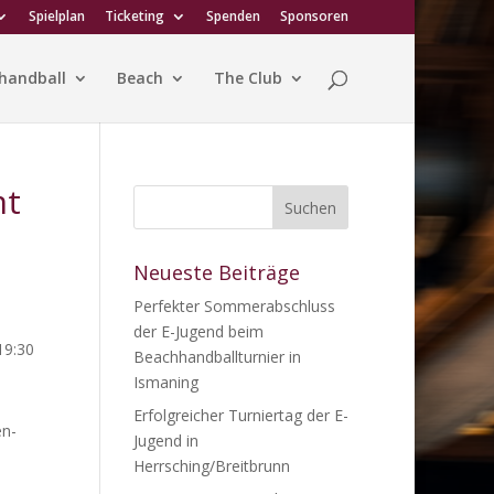
Spielplan
Ticketing
Spenden
Sponsoren
handball
Beach
The Club
mt
Neueste Beiträge
Perfekter Sommerabschluss
der E-Jugend beim
19:30
Beachhandballturnier in
Ismaning
Erfolgreicher Turniertag der E-
en-
Jugend in
Herrsching/Breitbrunn