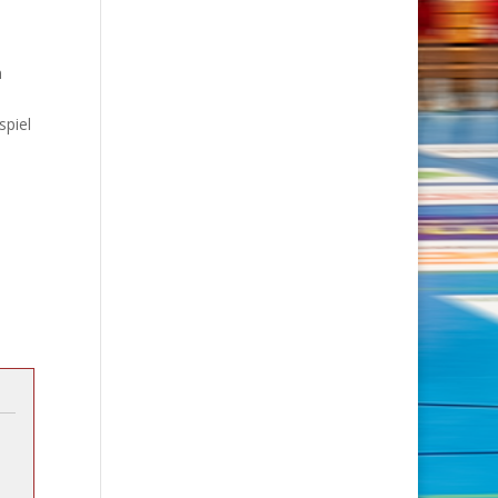
n
spiel