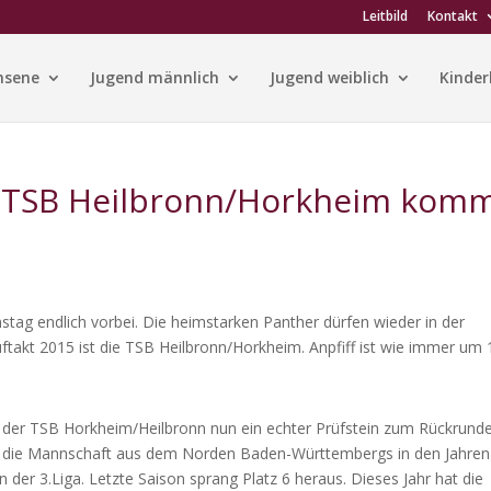
Leitbild
Kontakt
hsene
Jugend männlich
Jugend weiblich
Kinder
– TSB Heilbronn/Horkheim kom
ag endlich vorbei. Die heimstarken Panther dürfen wieder in der
ftakt 2015 ist die TSB Heilbronn/Horkheim. Anpfiff ist wie immer um 
t der TSB Horkheim/Heilbronn nun ein echter Prüfstein zum Rückrund
e die Mannschaft aus dem Norden Baden-Württembergs in den Jahren
 der 3.Liga. Letzte Saison sprang Platz 6 heraus. Dieses Jahr hat die