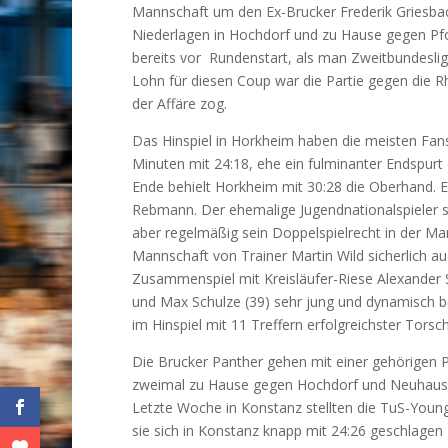
Mannschaft um den Ex-Brucker Frederik Griesbach
Niederlagen in Hochdorf und zu Hause gegen Pfo
bereits vor Rundenstart, als man Zweitbundesli
Lohn für diesen Coup war die Partie gegen die R
der Affäre zog.
Das Hinspiel in Horkheim haben die meisten Fan
Minuten mit 24:18, ehe ein fulminanter Endspu
Ende behielt Horkheim mit 30:28 die Oberhand. Ei
Rebmann. Der ehemalige Jugendnationalspieler ste
aber regelmäßig sein Doppelspielrecht in der M
Mannschaft von Trainer Martin Wild sicherlich au
Zusammenspiel mit Kreisläufer-Riese Alexander S
und Max Schulze (39) sehr jung und dynamisch b
im Hinspiel mit 11 Treffern erfolgreichster Torsc
Die Brucker Panther gehen mit einer gehörigen 
zweimal zu Hause gegen Hochdorf und Neuhause
Letzte Woche in Konstanz stellten die TuS-Youn
sie sich in Konstanz knapp mit 24:26 geschlagen