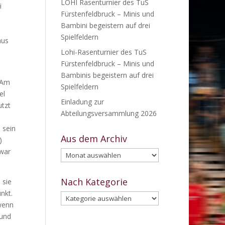
LOHI Rasenturnier des TuS
i
Fürstenfeldbruck – Minis und
Bambini begeistern auf drei
Spielfeldern
aus
Lohi-Rasenturnier des TuS
Fürstenfeldbruck – Minis und
Bambinis begeistern auf drei
 Am
Spielfeldern
el
Einladung zur
utzt
Abteilungsversammlung 2026
 sein
Aus dem Archiv
)
 war
Aus
dem
Archiv
Nach Kategorie
 sie
nkt.
Nach
wenn
Kategorie
 und