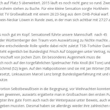
 auf Platz 5 überwintert. 2015 läuft es noch nicht ganz so rund. Zwe
rzheim stehen zu Buche. Für eine kleine Sensation sorgte Horkheim
gist TV Großwallstadt mit einem 26:23-Sieg aus dem DHB-Pokal warf.
hein-Neckar Löwen in Runde zwei, in der man sich achtbar mit 27:27 
s noch gut im Kopf. Sensationell führte unsere Mannschaft nach 45
rt der Württemberger den Traum vom Auswärtssieg zu Nichte machte.
ne entscheidende Rolle spielte dabei nicht zuletzt TSB-Torhüter Dani
ht eigentlich bei Bundesligist Frisch Auf Göppingen unter Vertrag, n
annschaft von Jochen Zürn. Ein besonderes Augenmerk muss die
ch noch auf den torgefährlichen Spielmacher Felix Knoll (84 Tore) und
chmid (52) legen. Auf den Halbpositionen sind sie mit Jan Wörner (58
esetzt, Linksaussen Marcel Lenz bringt Bundesligaerfahrung mit und
hütze.
Portion Selbstbewußtsein in die Begegnung, vor Weihnachten konnten
n gewinnen, auswärts ergatterte man in Großsachsen den ersten Pu
gster ihre gute Form auch nach der Winterpause unter Beweis, auch 
 geben mussten. Diesmal haben sie allerdings wieder ihre zahlreichen