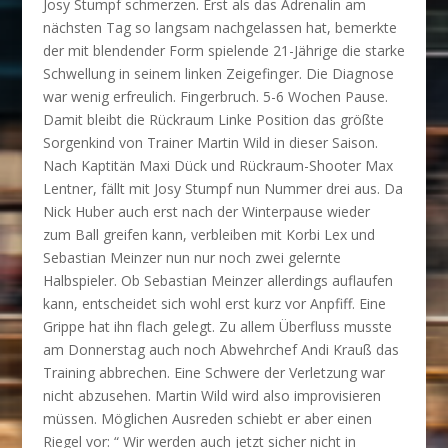
Josy Stumpf schmerzen. Erst als das Adrenalin am
nächsten Tag so langsam nachgelassen hat, bemerkte
der mit blendender Form spielende 21-Jährige die starke
Schwellung in seinem linken Zeigefinger. Die Diagnose
war wenig erfreulich. Fingerbruch. 5-6 Wochen Pause.
Damit bleibt die Rückraum Linke Position das größte
Sorgenkind von Trainer Martin Wild in dieser Saison.
Nach Kaptitän Maxi Dück und Rückraum-Shooter Max
Lentner, fällt mit Josy Stumpf nun Nummer drei aus. Da
Nick Huber auch erst nach der Winterpause wieder
zum Ball greifen kann, verbleiben mit Korbi Lex und
Sebastian Meinzer nun nur noch zwei gelernte
Halbspieler. Ob Sebastian Meinzer allerdings auflaufen
kann, entscheidet sich wohl erst kurz vor Anpfiff. Eine
Grippe hat ihn flach gelegt. Zu allem Überfluss musste
am Donnerstag auch noch Abwehrchef Andi Krauß das
Training abbrechen. Eine Schwere der Verletzung war
nicht abzusehen. Martin Wild wird also improvisieren
müssen. Möglichen Ausreden schiebt er aber einen
Riegel vor: “ Wir werden auch jetzt sicher nicht in