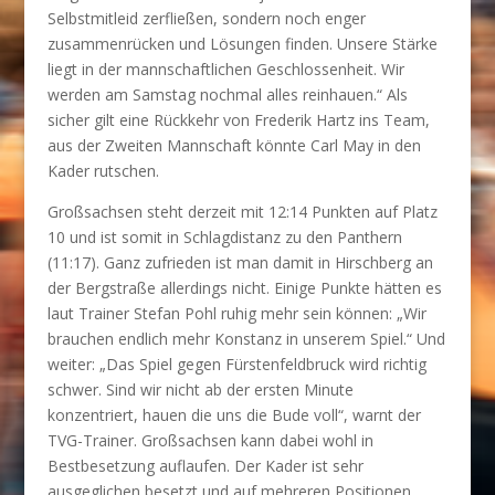
Selbstmitleid zerfließen, sondern noch enger
zusammenrücken und Lösungen finden. Unsere Stärke
liegt in der mannschaftlichen Geschlossenheit. Wir
werden am Samstag nochmal alles reinhauen.“ Als
sicher gilt eine Rückkehr von Frederik Hartz ins Team,
aus der Zweiten Mannschaft könnte Carl May in den
Kader rutschen.
Großsachsen steht derzeit mit 12:14 Punkten auf Platz
10 und ist somit in Schlagdistanz zu den Panthern
(11:17). Ganz zufrieden ist man damit in Hirschberg an
der Bergstraße allerdings nicht. Einige Punkte hätten es
laut Trainer Stefan Pohl ruhig mehr sein können: „Wir
brauchen endlich mehr Konstanz in unserem Spiel.“ Und
weiter: „Das Spiel gegen Fürstenfeldbruck wird richtig
schwer. Sind wir nicht ab der ersten Minute
konzentriert, hauen die uns die Bude voll“, warnt der
TVG-Trainer. Großsachsen kann dabei wohl in
Bestbesetzung auflaufen. Der Kader ist sehr
ausgeglichen besetzt und auf mehreren Positionen