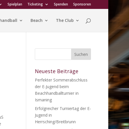
Spielplan
Ticketing
Spenden
Sponsoren
handball
Beach
The Club
Neueste Beiträge
Perfekter Sommerabschluss
der E-Jugend beim
Beachhandballturnier in
Ismaning
Erfolgreicher Turniertag der E-
Jugend in
uS
Herrsching/Breitbrunn
e