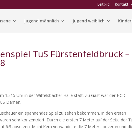
Leitbild
Kontakt
hsene
Jugend männlich
Jugend weiblich
Kinder
zenspiel TuS Fürstenfeldbruck –
28
 15:15 Uhr in der Wittelsbacher Halle statt. Zu Gast war der HCD
n TuS Damen.
 Zuschauer ein spannendes Spiel zu sehen bekommen. In den ersten
aren sehr konzentriert. Durch die ersten 7 Meter auf der Seite der T
auf 6:3 absetzen. Michi Kern verwandelte die 7 Meter souverän und di