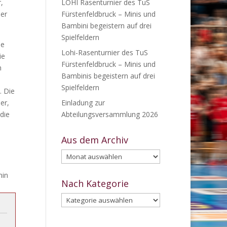
,
LOHI Rasenturnier des TuS
der
Fürstenfeldbruck – Minis und
Bambini begeistern auf drei
Spielfeldern
de
Lohi-Rasenturnier des TuS
ie
Fürstenfeldbruck – Minis und
n
Bambinis begeistern auf drei
Spielfeldern
. Die
er,
Einladung zur
die
Abteilungsversammlung 2026
Aus dem Archiv
Aus
dem
min
Archiv
Nach Kategorie
Nach
Kategorie