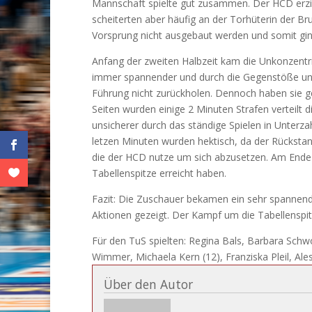
Mannschaft spielte gut zusammen. Der HCD erziel
scheiterten aber häufig an der Torhüterin der B
Vorsprung nicht ausgebaut werden und somit ging
Anfang der zweiten Halbzeit kam die Unkonzentri
immer spannender und durch die Gegenstöße und 
Führung nicht zurückholen. Dennoch haben sie ge
Seiten wurden einige 2 Minuten Strafen verteilt
unsicherer durch das ständige Spielen in Unterz
letzen Minuten wurden hektisch, da der Rückstand
die der HCD nutze um sich abzusetzen. Am Ende s
Tabellenspitze erreicht haben.
Fazit: Die Zuschauer bekamen ein sehr spannend
Aktionen gezeigt. Der Kampf um die Tabellenspitz
Für den TuS spielten: Regina Bals, Barbara Schwoj
Wimmer, Michaela Kern (12), Franziska Pleil, Ale
Über den Autor