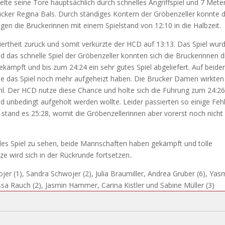
te seine Tore hauptsächlich durch schnelles Angriffspiel und 7 Meter
rucker Regina Bals. Durch ständiges Kontern der Gröbenzeller konnte 
en die Bruckerinnen mit einem Spielstand von 12:10 in die Halbzeit.
ertheit zurück und somit verkürzte der HCD auf 13:13. Das Spiel wur
das schnelle Spiel der Gröbenzeller konnten sich die Bruckerinnen d
kämpft und bis zum 24:24 ein sehr gutes Spiel abgeliefert. Auf beide
 die das Spiel noch mehr aufgeheizt haben. Die Brucker Damen wirkten
ahl. Der HCD nutze diese Chance und holte sich die Führung zum 24:26
 unbedingt aufgeholt werden wollte. Leider passierten so einige Fehl
tand es 25:28, womit die Gröbenzellerinnen aber vorerst noch nicht 
es Spiel zu sehen, beide Mannschaften haben gekämpft und tolle
e wird sich in der Rückrunde fortsetzen..
er (1), Sandra Schwojer (2), Julia Braumiller, Andrea Gruber (6), Yas
ssa Rauch (2), Jasmin Hammer, Carina Kistler und Sabine Müller (3)