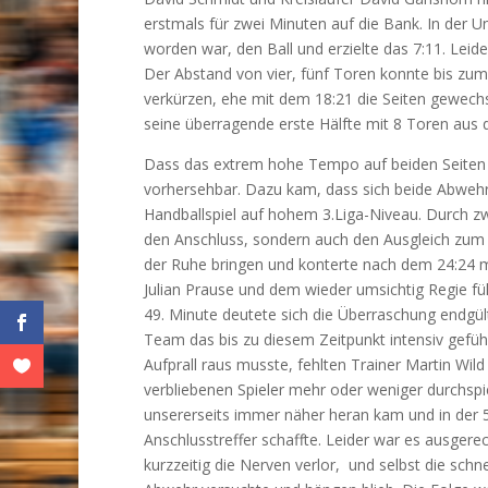
erstmals für zwei Minuten auf die Bank. In der U
worden war, den Ball und erzielte das 7:11. Leider
Der Abstand von vier, fünf Toren konnte bis zum
verkürzen, ehe mit dem 18:21 die Seiten gewechs
seine überragende erste Hälfte mit 8 Toren au
Dass das extrem hohe Tempo auf beiden Seiten 
vorhersehbar. Dazu kam, dass sich beide Abwehrr
Handballspiel auf hohem 3.Liga-Niveau. Durch zwe
den Anschluss, sondern auch den Ausgleich zum 2
der Ruhe bringen und konterte nach dem 24:24 mit
Julian Prause und dem wieder umsichtig Regie fü
49. Minute deutete sich die Überraschung endgü
Team das bis zu diesem Zeitpunkt intensiv gefü
Aufprall raus musste, fehlten Trainer Martin Wil
verbliebenen Spieler mehr oder weniger durchs
unsererseits immer näher heran kam und in der 
Anschlusstreffer schaffte. Leider war es ausgere
kurzzeitig die Nerven verlor, und selbst die schn