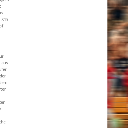
t
us.
17:19
pf
ur
t aus
ufer
 der
 dem
rten
ter
n
sche