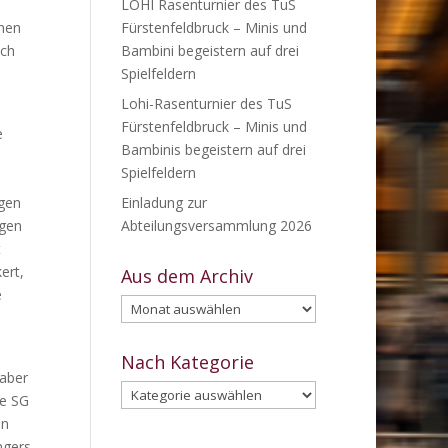
e
LOHI Rasenturnier des TuS
chen
Fürstenfeldbruck – Minis und
ich
Bambini begeistern auf drei
Spielfeldern
Lohi-Rasenturnier des TuS
Fürstenfeldbruck – Minis und
e
Bambinis begeistern auf drei
Spielfeldern
gen
Einladung zur
egen
Abteilungsversammlung 2026
t
ert,
Aus dem Archiv
e
Aus
dem
Archiv
Nach Kategorie
 aber
Nach
ie SG
Kategorie
en
ngers