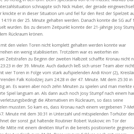
nterzahlsituation schnappte sich Nick Huber, der gerade eingewechsel
 knickte er in dieser Situation um und fiel für den Rest der Spielzeit a
 14:19 in der 25. Minute gehalten werden. Danach konnte die SG auf 
elt wurden. Bis zu diesem Zeitpunkt konnte der 21-jährige Josy Stum
s dem Rückraum krönen.
mit den vielen Toren nicht komplett gehalten werden konnte war
eihen ein wenig stabilisierten. Trotzdem war es weiterhin ein
i Zeitstrafen zu Beginn der zweiten Halbzeit schaffte Kronau nicht n
3:23 in der 39. Minute. Auch dadurch ließ sich unser Team aber nich
 vier Toren in Folge vom stark aufspielenden Andi Knorr (2), Kreislä
hrenden Falk Kolodziej zum 24:28 in der 47. Minute. Mit dem 25:30 in
ltig an. Es waren aber noch zehn Minuten zu spielen und man merkte
hrte Spiel langsam an. Als dann auch noch Josy Stumpf nach einem ha
d verletzungsbedingt die Alternativen im Rückraum, so dass seine
pielen mussten. So kam es, dass Kronau nach einem vergebenen 7-Me
57. Minute mit dem 30:31 in Unterzahl und mitspielenden Torhüter de
chnet der sonst gut haltende Routinier Robert Vuskovic im Tor der
elle Mitte mit einem direkten Wurf in die bereits positionierte gegneri