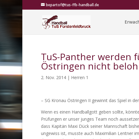
bepartof@tus-ffb-handball.de
Erwac
TuS-Panther werden fü
Östringen nicht beloh
2. Nov. 2014
|
Herren 1
– SG Kronau Östringen II gewinnt das Spiel in de
Wenn es einen Handballgott geben sollte, könnt
Prüfungen er unser junges Team noch aussetzen wi
dass Kapitän Maxi Dück seiner Mannschaft bishe
ungewiss ist, musste auch Maximilian Lentner im