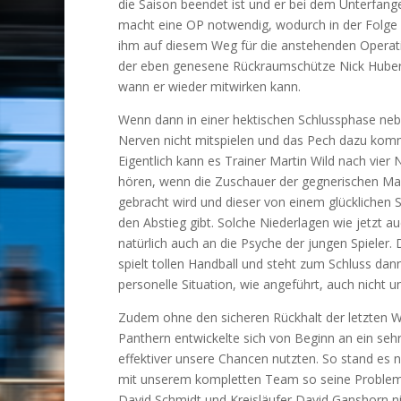
die Saison beendet ist und er bei dem Unterfange
macht eine OP notwendig, wodurch in der Folge 
ihm auf diesem Weg für die anstehenden Operat
der eben genesene Rückraumschütze Nick Huber 
wann er wieder mitwirken kann.
Wenn dann in einer hektischen Schlussphase neb
Nerven nicht mitspielen und das Pech dazu kommt
Eigentlich kann es Trainer Martin Wild nach vier
hören, wenn die Zuschauer der gegnerischen Ma
gebracht wird und dieser von einem glücklichen 
den Abstieg gibt. Solche Niederlagen wie jetzt 
natürlich auch an die Psyche der jungen Spieler.
spielt tollen Handball und steht zum Schluss da
personelle Situation, wie angeführt, auch nicht 
Zudem ohne den sicheren Rückhalt der letzten 
Panthern entwickelte sich von Beginn an ein sehr 
effektiver unsere Chancen nutzten. So stand es 
mit unserem kompletten Team so seine Problem
David Schmidt und Kreisläufer David Ganshorn ni