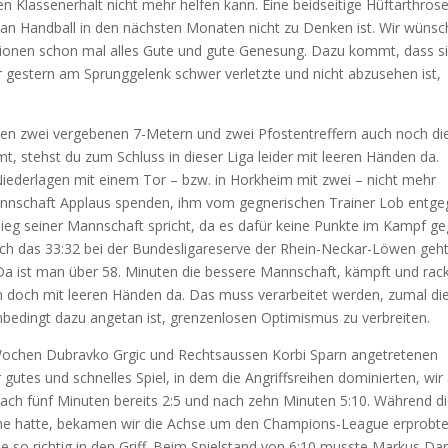
n Klassenerhalt nicht mehr helfen kann. Eine beidseitige Hüftarthros
an Handball in den nächsten Monaten nicht zu Denken ist. Wir wüns
ionen schon mal alles Gute und gute Genesung. Dazu kommt, dass s
gestern am Sprunggelenk schwer verletzte und nicht abzusehen ist,
en zwei vergebenen 7-Metern und zwei Pfostentreffern auch noch di
, stehst du zum Schluss in dieser Liga leider mit leeren Händen da.
 Niederlagen mit einem Tor – bzw. in Horkheim mit zwei – nicht mehr
nnschaft Applaus spenden, ihm vom gegnerischen Trainer Lob entge
Sieg seiner Mannschaft spricht, da es dafür keine Punkte im Kampf g
auch das 33:32 bei der Bundesligareserve der Rhein-Neckar-Löwen geh
 Da ist man über 58. Minuten die bessere Mannschaft, kämpft und rack
nn doch mit leeren Händen da. Das muss verarbeitet werden, zumal di
unbedingt dazu angetan ist, grenzenlosen Optimismus zu verbreiten.
Wochen Dubravko Grgic und Rechtsaussen Korbi Sparn angetretenen
gutes und schnelles Spiel, in dem die Angriffsreihen dominierten, wir
nach fünf Minuten bereits 2:5 und nach zehn Minuten 5:10. Während d
e hatte, bekamen wir die Achse um den Champions-League erprobt
e so richtig in den Griff. Beim Spielstand von 6:10 musste Markus Da