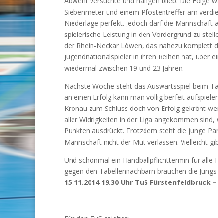
Abwehr versuchte und hängen blieb. Die Folge w
Siebenmeter und einem Pfostentreffer am verdie
Niederlage perfekt. Jedoch darf die Mannschaft au
spielerische Leistung in den Vordergrund zu st
der Rhein-Neckar Löwen, das nahezu komplett da
Jugendnationalspieler in ihren Reihen hat, über 
wiedermal zwischen 19 und 23 Jahren.
Nächste Woche steht das Auswärtsspiel beim Tab
an einen Erfolg kann man völlig berfeit aufspiele
Kronau zum Schluss doch von Erfolg gekrönt werd
aller Widrigkeiten in der Liga angekommen sind, 
Punkten ausdrückt. Trotzdem steht die junge Pan
Mannschaft nicht der Mut verlassen. Vielleicht gi
Und schonmal ein Handballpflichttermin für all
gegen den Tabellennachbarn brauchen die Jungs 
15.11.2014 19.30 Uhr TuS Fürstenfeldbruck –