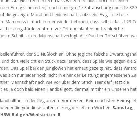
ar der Ausgleich zum 31:31. Dass wir zum Schluss noch mit einem
nten Erfolg scheiterten, machte die große Enttäuschung über die 32:
f die gezeigte Moral und Leidenschaft stolz sein. Es gilt die tolle
ellen. Man muss einfach immer wieder betonen, dass selbst das U-23 
s Leistungsförderzentrum vor Ort durchlaufen und zahlreiche
eine im Schnitt ältere Mannschaft verfügt. Alle Panther Torschützen w
ellenführer, der SG Nußloch an. Ohne jegliche falsche Erwartungsha
n und dort vielleicht ein Stück dazu lernen, dass Spiele wie gegen die 
en. Das Spiel bei den Junglöwen hat erneut gezeigt hat, dass wir tro
was sich nur leider noch nicht in einer der Leistung angemessenen Za
ther Mannschaft nach wie vor über dem Strich. Hier darf jetzt die
bt es ja doch bald einen Handballgott, der mal mit ihr ein Einsehen hat
e Handballfans in der Region zum Vormerken: Beim nächsten Heimspiel
wieder die grandiose Unterstützung der letzten Wochen.
Samstag,
 HBW Baligen/Weilstetten II