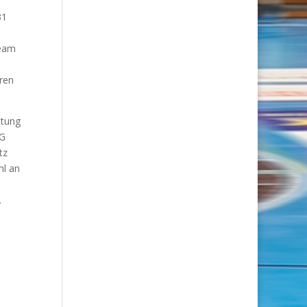
31
Team
aren
ltung
SG
tz
hl an
.