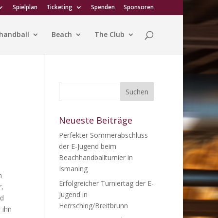
Spielplan
Ticketing
Spenden
Sponsoren
handball
Beach
The Club
Neueste Beiträge
Perfekter Sommerabschluss
der E-Jugend beim
Beachhandballturnier in
Ismaning
n
Erfolgreicher Turniertag der E-
r,
Jugend in
nd
Herrsching/Breitbrunn
 ihn