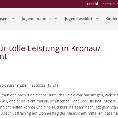
Leitbild
Kontakt
hsene
Jugend männlich
Jugend weiblich
Kinder
r tolle Leistung in Kronau/
nt
n Schlussminuten mit 33:32 (18:21) –
e man den nach rund einem Drittel der Spiele mal nachfragen, welche
ll, ehe er vielleicht mal die schützende Hand über sie hält. Nicht nu
r nicht helfen konnte und eine Rückkehr ins Team nach jetzigem Sta
 Abschlusstraining am Donnerstag der Mannschaft mitteilen, dass für