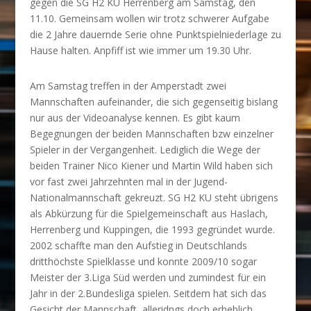
gegen die SG H2 KU Herrenberg am Samstag, den
11.10. Gemeinsam wollen wir trotz schwerer Aufgabe
die 2 Jahre dauernde Serie ohne Punktspielniederlage zu
Hause halten. Anpfiff ist wie immer um 19.30 Uhr.
Am Samstag treffen in der Amperstadt zwei
Mannschaften aufeinander, die sich gegenseitig bislang
nur aus der Videoanalyse kennen. Es gibt kaum
Begegnungen der beiden Mannschaften bzw einzelner
Spieler in der Vergangenheit. Lediglich die Wege der
beiden Trainer Nico Kiener und Martin Wild haben sich
vor fast zwei Jahrzehnten mal in der Jugend-
Nationalmannschaft gekreuzt. SG H2 KU steht übrigens
als Abkürzung für die Spielgemeinschaft aus Haslach,
Herrenberg und Kuppingen, die 1993 gegründet wurde.
2002 schaffte man den Aufstieg in Deutschlands
dritthöchste Spielklasse und konnte 2009/10 sogar
Meister der 3.Liga Süd werden und zumindest für ein
Jahr in der 2.Bundesliga spielen. Seitdem hat sich das
Gesicht der Mannschaft alleridngs doch erheblich