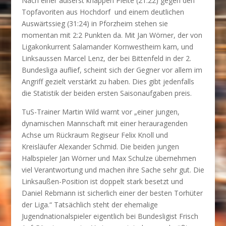
Nach einer äußerst knappen Pleite (21:22) gegen den
Topfavoriten aus Hochdorf und einem deutlichen
Auswärtssieg (31:24) in Pforzheim stehen sie
momentan mit 2:2 Punkten da. Mit Jan Wörner, der von
Ligakonkurrent Salamander Kornwestheim kam, und
Linksaussen Marcel Lenz, der bei Bittenfeld in der 2.
Bundesliga auflief, scheint sich der Gegner vor allem im
Angriff gezielt verstärkt zu haben. Dies gibt jedenfalls
die Statistik der beiden ersten Saisonaufgaben preis.
TuS-Trainer Martin Wild warnt vor „einer jungen,
dynamischen Mannschaft mit einer herauragenden
Achse um Rückraum Regiseur Felix Knoll und
Kreisläufer Alexander Schmid. Die beiden jungen
Halbspieler Jan Wörner und Max Schulze übernehmen
viel Verantwortung und machen ihre Sache sehr gut. Die
Linksaußen-Position ist doppelt stark besetzt und
Daniel Rebmann ist sicherlich einer der besten Torhüter
der Liga.“ Tatsächlich steht der ehemalige
Jugendnationalspieler eigentlich bei Bundesligist Frisch