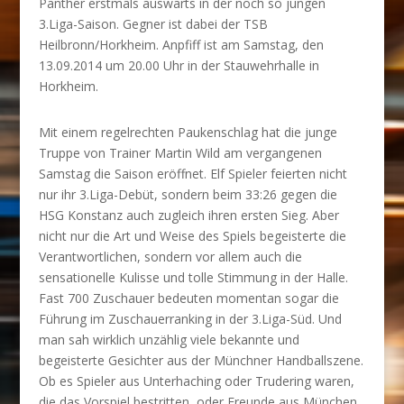
Panther erstmals auswärts in der noch so jungen
3.Liga-Saison. Gegner ist dabei der TSB
Heilbronn/Horkheim. Anpfiff ist am Samstag, den
13.09.2014 um 20.00 Uhr in der Stauwehrhalle in
Horkheim.
Mit einem regelrechten Paukenschlag hat die junge
Truppe von Trainer Martin Wild am vergangenen
Samstag die Saison eröffnet. Elf Spieler feierten nicht
nur ihr 3.Liga-Debüt, sondern beim 33:26 gegen die
HSG Konstanz auch zugleich ihren ersten Sieg. Aber
nicht nur die Art und Weise des Spiels begeisterte die
Verantwortlichen, sondern vor allem auch die
sensationelle Kulisse und tolle Stimmung in der Halle.
Fast 700 Zuschauer bedeuten momentan sogar die
Führung im Zuschauerranking in der 3.Liga-Süd. Und
man sah wirklich unzählig viele bekannte und
begeisterte Gesichter aus der Münchner Handballszene.
Ob es Spieler aus Unterhaching oder Trudering waren,
die das Vorspiel bestritten, oder Freunde aus München