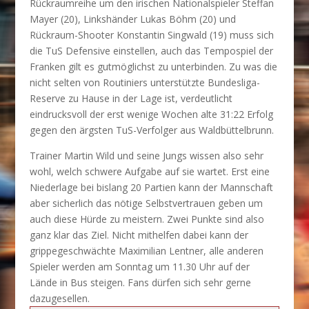
Rückraumreihe um den irischen Nationalspieler Steffan
Mayer (20), Linkshänder Lukas Böhm (20) und
Rückraum-Shooter Konstantin Singwald (19) muss sich
die TuS Defensive einstellen, auch das Tempospiel der
Franken gilt es gutmöglichst zu unterbinden. Zu was die
nicht selten von Routiniers unterstützte Bundesliga-
Reserve zu Hause in der Lage ist, verdeutlicht
eindrucksvoll der erst wenige Wochen alte 31:22 Erfolg
gegen den ärgsten TuS-Verfolger aus Waldbüttelbrunn.
Trainer Martin Wild und seine Jungs wissen also sehr
wohl, welch schwere Aufgabe auf sie wartet. Erst eine
Niederlage bei bislang 20 Partien kann der Mannschaft
aber sicherlich das nötige Selbstvertrauen geben um
auch diese Hürde zu meistern. Zwei Punkte sind also
ganz klar das Ziel. Nicht mithelfen dabei kann der
grippegeschwächte Maximilian Lentner, alle anderen
Spieler werden am Sonntag um 11.30 Uhr auf der
Lände in Bus steigen. Fans dürfen sich sehr gerne
dazugesellen.