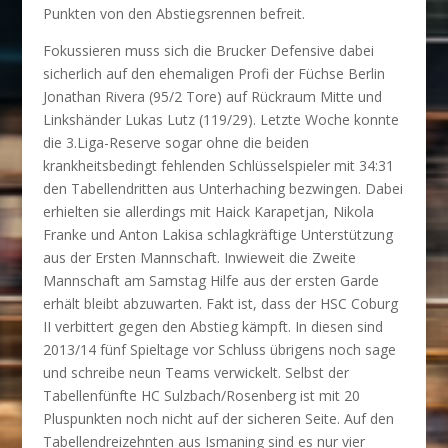
Punkten von den Abstiegsrennen befreit.
Fokussieren muss sich die Brucker Defensive dabei
sicherlich auf den ehemaligen Profi der Füchse Berlin
Jonathan Rivera (95/2 Tore) auf Rückraum Mitte und
Linkshänder Lukas Lutz (119/29). Letzte Woche konnte
die 3.Liga-Reserve sogar ohne die beiden
krankheitsbedingt fehlenden Schlüsselspieler mit 34:31
den Tabellendritten aus Unterhaching bezwingen. Dabei
erhielten sie allerdings mit Haick Karapetjan, Nikola
Franke und Anton Lakisa schlagkräftige Unterstützung
aus der Ersten Mannschaft. Inwieweit die Zweite
Mannschaft am Samstag Hilfe aus der ersten Garde
erhält bleibt abzuwarten. Fakt ist, dass der HSC Coburg
II verbittert gegen den Abstieg kämpft. In diesen sind
2013/14 fünf Spieltage vor Schluss übrigens noch sage
und schreibe neun Teams verwickelt. Selbst der
Tabellenfünfte HC Sulzbach/Rosenberg ist mit 20
Pluspunkten noch nicht auf der sicheren Seite. Auf den
Tabellendreizehnten aus Ismaning sind es nur vier