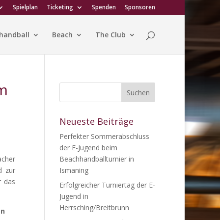
Spielplan
Ticketing
Spenden
Sponsoren
handball
Beach
The Club
im
Neueste Beiträge
Perfekter Sommerabschluss
der E-Jugend beim
acher
Beachhandballturnier in
d zur
Ismaning
r das
Erfolgreicher Turniertag der E-
Jugend in
Herrsching/Breitbrunn
än