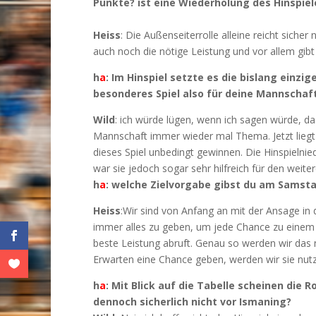
Punkte? ist eine Wiederholung des Hinspie
Heiss
: Die Außenseiterrolle alleine reicht sich
auch noch die nötige Leistung und vor allem gibt
h
a
: Im Hinspiel setzte es die bislang einzig
besonderes Spiel also für deine Mannschaf
Wild
: ich würde lügen, wenn ich sagen würde, das
Mannschaft immer wieder mal Thema. Jetzt liegt 
dieses Spiel unbedingt gewinnen. Die Hinspielni
war sie jedoch sogar sehr hilfreich für den weite
h
a
: welche Zielvorgabe gibst du am Samst
Heiss
:Wir sind von Anfang an mit der Ansage i
immer alles zu geben, um jede Chance zu einem
beste Leistung abruft.
Genau so werden wir das 
Erwarten eine Chance geben, werden wir sie nut
h
a
: Mit Blick auf die Tabelle scheinen die 
dennoch sicherlich nicht vor Ismaning?