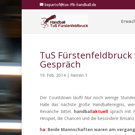
bepartof@tus-ffb-handball.de
Erwac
TuS Fürstenfeldbruck 
Gespräch
19. Feb. 2014
|
Herren 1
Der Countdown läuft! Nur noch wenige Stunden
Halle das nächste große Handballereignis, 
Revanche bittet.
handball
aktuell
sprach mit P
Hinspiel, die Chancen und die besondere Brisanz
h
a
: Beide Mannschaften waren am vergang