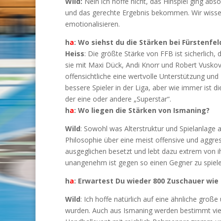
Wild:
Nein ich hoffe nicht, das Hinspiel ging abs
und das gerechte Ergebnis bekommen. Wir wissen
emotionalisieren.
h
a
: Wo siehst du die Stärken bei Fürstenfe
Heiss
: Die größte Stärke von FFB ist sicherlich,
sie mit Maxi Dück, Andi Knorr und Robert Vuskovic
offensichtliche eine wertvolle Unterstützung und 
bessere Spieler in der Liga, aber wie immer ist d
der eine oder andere „Superstar“.
h
a
: Wo liegen die Stärken von Ismaning?
Wild
: Sowohl was Alterstruktur und Spielanlage 
Philosophie über eine meist offensive und aggres
ausgeglichen besetzt und lebt dazu extrem von
unangenehm ist gegen so einen Gegner zu spiele
h
a
: Erwartest Du wieder 800 Zuschauer wi
Wild
: Ich hoffe natürlich auf eine ähnliche groß
wurden. Auch aus Ismaning werden bestimmt viele