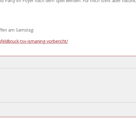
 Party im Foyer nach dem Spiel werden. Für mich steht aber natürli
effen am Samstag:
feldbruck-tsv-ismaning-vorbericht/