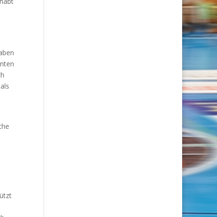
ehabt
haben
enten
ch
als
che
ützt