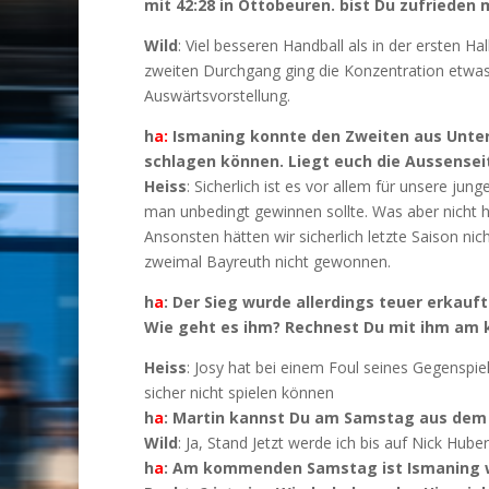
mit 42:28 in Ottobeuren. bist Du zu
Wild
: Viel besseren Handball als in der ersten H
zweiten Durchgang ging die Konzentration etwas v
Auswärtsvorstellung.
h
a:
Ismaning konnte den Zweiten aus Unterh
schlagen können. Liegt euch die Aussensei
Heiss
: Sicherlich ist es vor allem für unsere ju
man unbedingt gewinnen sollte. Was aber nicht 
Ansonsten hätten wir sicherlich letzte Saison ni
zweimal Bayreuth nicht gewonnen.
h
a
: Der Sieg wurde allerdings teuer erkau
Wie geht es ihm? Rechnest Du mit ihm a
Heiss
: Josy hat bei einem Foul seines Gegenspi
sicher nicht spielen können
h
a
: Martin kannst Du am Samstag aus dem 
Wild
: Ja, Stand Jetzt werde ich bis auf Nick Hu
h
a
: Am kommenden Samstag ist Ismaning wi