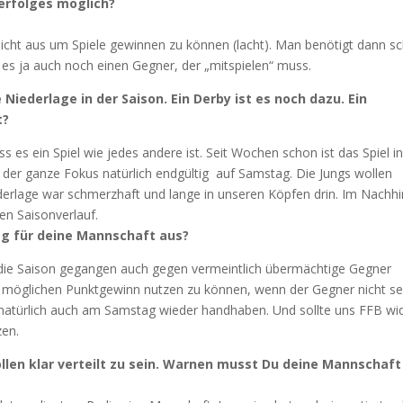
lerfolges möglich?
er nicht aus um Spiele gewinnen zu können (lacht). Man benötigt dann s
 es ja auch noch einen Gegner, der „mitspielen“ muss.
e Niederlage in der Saison. Ein Derby ist es noch dazu. Ein
t?
s es ein Spiel wie jedes andere ist. Seit Wochen schon ist das Spiel in
der ganze Fokus natürlich endgültig auf Samstag. Die Jungs wollen
ederlage war schmerzhaft und lange in unseren Köpfen drin. Im Nachhi
ren Saisonverlauf.
ag für deine Mannschaft aus?
n die Saison gegangen auch gegen vermeintlich übermächtige Gegner
 möglichen Punktgewinn nutzen zu können, wenn der Gegner nicht se
natürlich auch am Samstag wieder handhaben. Und sollte uns FFB wi
zen.
Rollen klar verteilt zu sein. Warnen musst Du deine Mannschaft