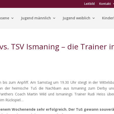
Leitbild
Kontakt
hsene
Jugend männlich
Jugend weiblich
Kinder
vs. TSV Ismaning – die Trainer 
 bis zum Anpfiff. Am Samstag um 19.30 Uhr steigt in der Wittelsb
wenn der heimische TuS die Nachbarn aus Ismaning zum Derby un
anthers Coach Martin Wild und Ismanings Trainer Rudi Heiss übe
 im Rückspiel…
enem Wochenende sehr erfolgreich. Der TuS gewann souver