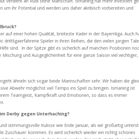
olut verdient an Rudi seine Manschaft. Ismaning hat mehr investiert g
 um ihr Potential und werden uns daher akribisch vorbereiten und
ldbruck?
 der auf einer hohen Qualität, breiteste Kader in der Bayernliga. Auch 
 drittligaerfahrene Spieler in ihren Reihen, die den vielen jungen Tal
Hilfe sind. In der Spitze gibt es sicherlich auf manchen Positionen no
ie Mischung und Ausgeglichenheit für eine ganze Saison viel wichtiger, 
angeht ähneln sich sogar beide Mannschaften sehr. Wir haben die glei
sive Abwehr möglichst viel Tempo ins Spiel zu bringen. Ismaning ist
 ihrem Teamgeist, Kampfkraft und Emotionen, so dass es immer
n.
e im Derby gegen Unterhaching?
e und stimmungsvolle Kulisse wie Ende Januar, als wir großartig unterst
 Zuschauer. kommen. Es wird sicherlich wieder ein richtig schönes