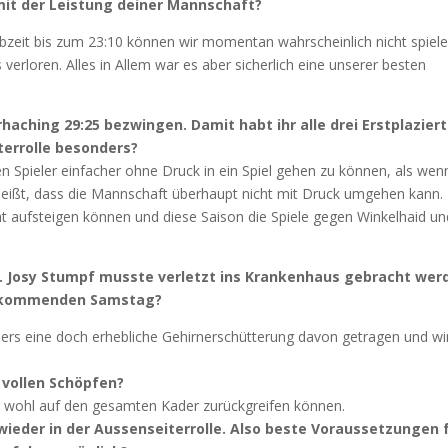
frieden mit der Leistung deiner Mannschaft?
albzeit bis zum 23:10 können wir momentan wahrscheinlich nicht spiele
erloren. Alles in Allem war es aber sicherlich eine unserer besten
aching 29:25 bezwingen. Damit habt ihr alle drei Erstplazier
terrolle besonders?
ngen Spieler einfacher ohne Druck in ein Spiel gehen zu können, als wen
heißt, dass die Mannschaft überhaupt nicht mit Druck umgehen kann.
cht aufsteigen können und diese Saison die Spiele gegen Winkelhaid un
ft. Josy Stumpf musste verletzt ins Krankenhaus gebracht wer
m kommenden Samstag?
elers eine doch erhebliche Gehirnerschütterung davon getragen und wi
vollen Schöpfen?
ber wohl auf den gesamten Kader zurückgreifen können.
eder in der Aussenseiterrolle. Also beste Voraussetzungen f