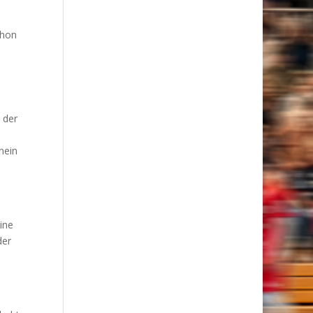
chon
 der
nein
ine
der