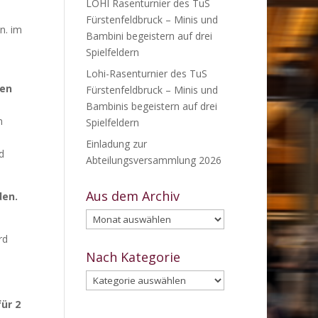
LOHI Rasenturnier des TuS
Fürstenfeldbruck – Minis und
n. im
Bambini begeistern auf drei
Spielfeldern
Lohi-Rasenturnier des TuS
ten
Fürstenfeldbruck – Minis und
Bambinis begeistern auf drei
n
Spielfeldern
Einladung zur
d
Abteilungsversammlung 2026
Aus dem Archiv
den.
Aus
dem
rd
Archiv
Nach Kategorie
Nach
Kategorie
ür 2