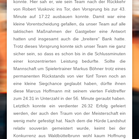
konnte. Hier sah er, wie sein Team nach der Rückkehr
von Robert Vuskovic ins Tor, den Vorsprung bis zur 43.
Minute auf 17:22 ausbauen konnte. Damit war eine
kleine Vorentscheidung gefallen, da unser Team auf alle
taktischen Maßnahmen der Gastgeber eine Antwort
hatten und insgesamt auch die „breitere“ Bank hatte.
Trotz dieses Vorsprung konnte sich unser Team nie ganz
sicher sein, so dass es schon bis in die Schlussminuten
einer konzentrierten Leistung bedurfte. Sollte die
Mannschaft um Spielertrainer Markus Böhner trotz eines
permanenten Rückstands von vier fünf Toren noch an
eine kleine Siegchance geglaubt haben, dürfte ihnen
diese Marcus Hoffmann mit seinem vierten Feldtreffer
zum 24:31 in Unterzahl in der 56. Minute geraubt haben.
Letztlich konnte ein verdienter 26:32 Erfolg gefeiert
werden, der auch den Traum von der Meisterschaft ein
wenig mehr gefestigt hat. Nach dem die Hürde Landshut
relativ souverän gemeistert wurde, keimt bei der
Konkurrenz aus Waldbüttelbrunn wohl kaum Hoffnung